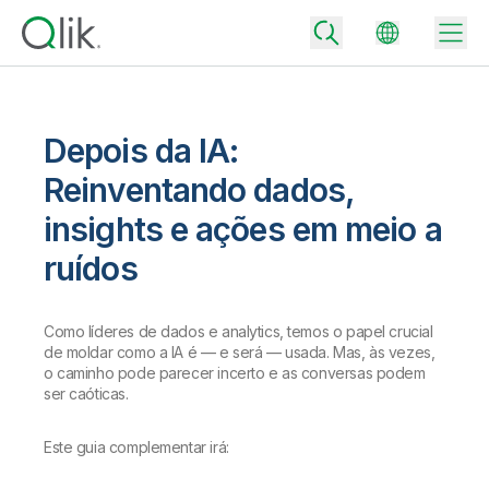
Depois da IA:
Back
Reinventando dados,
Back
insights e ações em meio a
Back
Por que Qlik
ruídos
Back
Integração de Dados
Transforme seus dados em resultados reais de negócios
Preços de Integração e Qualidade de Dados
Como líderes de dados e analytics, temos o papel crucial
Parceiros de Tecnologia e Integrações
Eventos e Webinars
Analytics e IA
de moldar como a IA é — e será — usada. Mas, às vezes,
Entregue dados confiáveis com rapidez para tomar decisões mais
inteligentes com o plano certo de integração de dados.
o caminho pode parecer incerto e as conversas podem
Back
Aumente o valor da integração de dados e analytics da Qlik
ser caóticas.
Back
Biblioteca de Recursos
Todos os Produtos
Preços de Analytics
Back
Comunidade
Este guia complementar irá:
Suporte ao Cliente
Empresa
Forneça melhores insights e resultados com o plano certo de
Portal do Cliente
Carreiras
analytics.