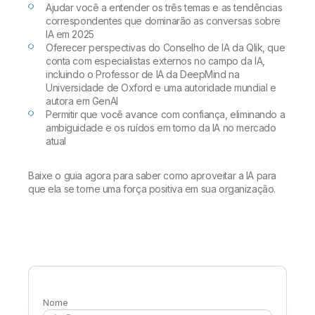
Onboarding
Qlik
Sala de Imprensa
Ajudar você a entender os três temas e as tendências
Documentação do Produto
Escritórios Globais
correspondentes que dominarão as conversas sobre
IA em 2025
Talend
Oferecer perspectivas do Conselho de IA da Qlik, que
conta com especialistas externos no campo da IA,
incluindo o Professor de IA da DeepMind na
Universidade de Oxford e uma autoridade mundial e
autora em GenAI
Permitir que você avance com confiança, eliminando a
ambiguidade e os ruídos em torno da IA no mercado
atual
Baixe o guia agora para saber como aproveitar a IA para
que ela se torne uma força positiva em sua organização.
Nome