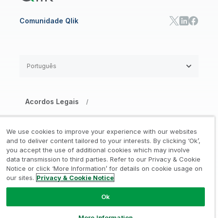
Comunidade Qlik
Português
Acordos Legais
/
Aviso de Privacidade e Cookies
/
We use cookies to improve your experience with our websites
Marcas Registradas
Confiança
and to deliver content tailored to your interests. By clicking ‘Ok’,
/
/
you accept the use of additional cookies which may involve
data transmission to third parties. Refer to our Privacy & Cookie
Termos de Uso
/
Notice or click ‘More Information’ for details on cookie usage on
our sites.
Privacy & Cookie Notice
Não compartilhe minhas informações
Ok
© 1993-2026 QlikTech International
AB, Todos os direitos reservados
More Information