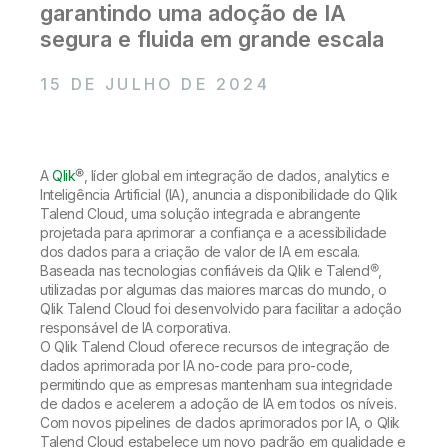
Onboarding
garantindo uma adoção de IA
Qlik
Sala de Imprensa
Documentação do Produto
Escritórios Globais
segura e fluida em grande escala
Talend
15 DE JULHO DE 2024
A
Qlik
®
, líder global em integração de dados, analytics e
Inteligência Artificial (IA), anuncia a disponibilidade do Qlik
Talend Cloud, uma solução integrada e abrangente
projetada para aprimorar a confiança e a acessibilidade
dos dados para a criação de valor de IA em escala.
Baseada nas tecnologias confiáveis da Qlik e Talend®,
utilizadas por algumas das maiores marcas do mundo, o
Qlik Talend Cloud foi desenvolvido para facilitar a adoção
responsável de IA corporativa.
O Qlik Talend Cloud oferece recursos de integração de
dados aprimorada por IA no-code para pro-code,
permitindo que as empresas mantenham sua integridade
de dados e acelerem a adoção de IA em todos os níveis.
Com novos pipelines de dados aprimorados por IA, o Qlik
Talend Cloud estabelece um novo padrão em qualidade e