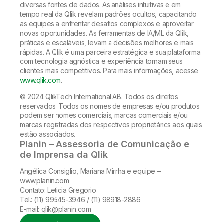
diversas fontes de dados. As análises intuitivas e em
tempo real da Qlik revelam padrões ocultos, capacitando
as equipes a enfrentar desafios complexos e aproveitar
novas oportunidades. As ferramentas de IA/ML da Qlik,
práticas e escaláveis, levam a decisões melhores e mais
rápidas. A Qlik é uma parceira estratégica e sua plataforma
com tecnologia agnóstica e experiência tornam seus
clientes mais competitivos. Para mais informações, acesse
www.qlik.com
.
© 2024 QlikTech International AB. Todos os direitos
reservados. Todos os nomes de empresas e/ou produtos
podem ser nomes comerciais, marcas comerciais e/ou
marcas registradas dos respectivos proprietários aos quais
estão associados.
Planin – Assessoria de Comunicação e
de Imprensa da Qlik
Angélica Consiglio, Mariana Mirrha e equipe –
www.planin.com
Contato: Leticia Gregorio
Tel.: (11) 99545-3946 / (11) 98918-2886
E-mail: qlik@planin.com