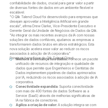
confiabilidade de dados, crucial para gerar valor a partir
de diversas fontes de dados em um ambiente flexível e
escalável.
"O Qlik Talend Cloud foi desenvolvido para empresas que
desejam aproveitar a Inteligência Artificial em grande
escala", afirma Drew Clarke, Vice-Presidente Executivo e
Gerente Geral da Unidade de Negócios de Dados da Qlik.
"Ao integrar os mais recentes avanços da IA com nossas
soluções de dados confiáveis, ajudamos as empresas a
transformarem dados brutos em ativos estratégicos. Esta
nova solução acelera esse valor ao reduzir os riscos
associados à adoção de IA corporativa."
Principais benefícios do Qlik Talend Cloud:
Melhora a confiança nos dados:
Fornece um pacote
unificado de recursos de integração e qualidade de
dados que permite que Engenheiros e Cientistas de
Dados implementem pipelines de dados aprimorados
por IA, reduzindo os riscos associados à adoção de IA
corporativa.
Conectividade expandida:
Suporta conectividade
com mais de 400 fontes de dados Software as a
Service (SaaS) através de melhorias significativas de
IA na fábrica de conectores.
Agiliza a criação de valor:
A solução integra-se com