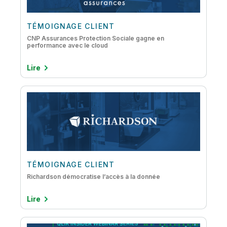
Création de data lakes
Data literacy
TÉMOIGNAGE CLIENT
CNP Assurances Protection Sociale gagne en
DataOps
performance avec le cloud
IA
Lire
Intelligence active
Migration cloud du mainframe
Migration des données vers le cloud
Modernisation des données
Qualité et gouvernance des données
TÉMOIGNAGE CLIENT
Streaming de données
Richardson démocratise l’accès à la donnée
Lire