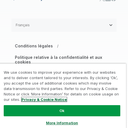
Français
Conditions légales
/
Politique relative à la confidentialité et aux
cookies
/
We use cookies to improve your experience with our websites
Marques déposées
Confiance
and to deliver content tailored to your interests. By clicking ‘Ok’,
/
/
you accept the use of additional cookies which may involve
data transmission to third parties. Refer to our Privacy & Cookie
Conditions d’utilisation
/
Notice or click ‘More Information’ for details on cookie usage on
our sites.
Privacy & Cookie Notice
Gérer mes préférences de consentement
Ok
© 1993-2026 QlikTech International
AB, Tous droits réservés
More Information