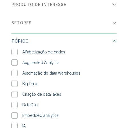
Onboarding
Qlik
Sala de Imprensa
PRODUTO DE INTERESSE
Documentação do Produto
eBook
Escritórios Globais
Analytics
Talend
História de cliente
SETORES
Integração de dados
INFOGRÁFICO
Energia e utilities
Relatório de analistas
TÓPICO
Saúde
Resumo de solução
Alfabetização de dados
Serviços financeiros
WEBINAR SOB DEMANDA
Augmented Analytics
Setor público
Whitepaper
Automação de data warehouses
Transporte/Logística
Big Data
Varejo
Criação de data lakes
DataOps
Embedded analytics
IA