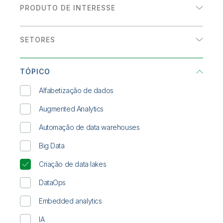
Onboarding
Qlik
Sala de Imprensa
PRODUTO DE INTERESSE
Documentação do Produto
eBook
Escritórios Globais
Analytics
Talend
História de cliente
SETORES
Integração de dados
INFOGRÁFICO
Energia e utilities
Relatório de analistas
TÓPICO
Saúde
Resumo de solução
Alfabetização de dados
Serviços financeiros
WEBINAR SOB DEMANDA
Augmented Analytics
Setor público
Whitepaper
Automação de data warehouses
Transporte/Logística
Big Data
Varejo
Criação de data lakes
DataOps
Embedded analytics
IA