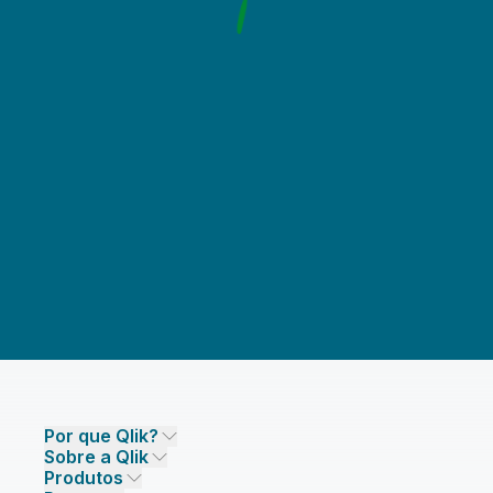
Por que Qlik?
Sobre a Qlik
Por que Qlik
Produtos
Confiança e Segurança
Empresa