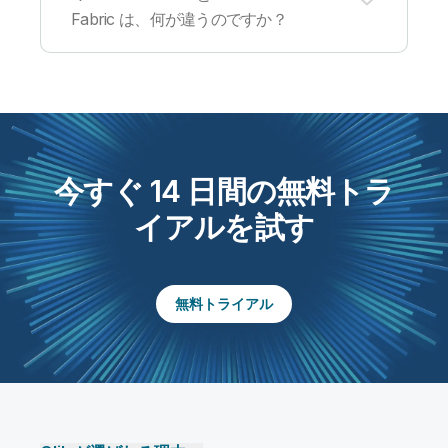
なデータソースとデータ変換機能も含まれていま
タと分析の安全性を確保します。さらに、Qlik
Fabric は、何が違うのですか？
す。詳細は、
機能比較一覧
をご確認ください。
Cloud および基盤インフラには、さまざまなセキ
ュリティ機能を搭載されています。InfoSec（情
報セキュリティ）チームを無料トライアルのアカ
ウントに追加すると、セキュリティレビューを実
Qlik Talend Cloud は、Qlik Cloud® のインフラ上
行できます。上記の FAQ「
トライアルに他の主要
に構築されています。Qlik と Talend の両方の機
ユーザーを追加できますか？
」をご確認くださ
能を搭載し、データ統合・データ品質・ガバナン
い。
スを包括的に実現する単一のソリューションで
す。Talend Data Fabric は、データの統合・整合
今すぐ 14 日間の無料トラ
性・品質を単一の環境で提供するクライアントマ
ネージドソリューションです。
イアルを試す
無料トライアル