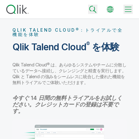
QLIK TALEND CLOUD®：トライアルで全
機能を体験
®
Qlik Talend Cloud
を体験
Back
Back
Qlik Talend Cloud® は、あらゆるシステムやチームに分散し
Back
ているデータへ接続し、クレンジングと精査を実行します。
Qlik が選ばれる理由
Back
Qlik と Talend の強みをシームレスに統合した優れた機能を
データ統合
無料トライアルでご体験いただけます。
データをビジネス成果へ
データ統合とデータ品質の価格
今すぐ 14 日間の無料トライアルをお試しく
テクノロジーパートナーとの連携
イベント / Web セミナー
データ分析と AI
適切なデータ統合プランで、信頼できるデータを迅速に提供し、よりスマー
ださい。クレジットカードの登録は不要で
トな意思決定を促進します。
Back
Qlik のデータ統合とデータ分析の価値を最大化
す。
Back
リソースライブラリ
すべての製品
データ分析の価格
Back
コミュニティ
カスタマーサポート
企業情報
適切なデータ分析プランで、より優れたインサイトを獲得し、ビジネス成果
コミュニティ
カスタマーポータル
採用情報
の達成をサポートします。