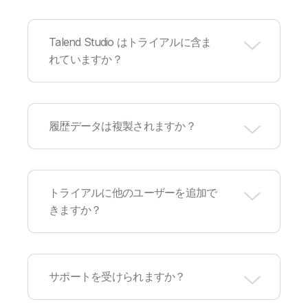
Qlik は、クラウドプロバイダー・データベース・
データウェアハウス・アプリケーションなど、
数
Talend Studio はトライアルに含ま
百のソースとターゲット
に対応しています。AWS
れていますか？
/ Azure / Google Cloud / Snowflake / Databricks
/ Cloudera / Confluent など、多数のパートナー企
業に対応しています。詳細は、
Connector Factory
をご確認ください。ご要望のコネクターがリスト
はい。含まれています。Talend Cloud へのアクセ
にない場合は、Connector Factory にリクエスト
ス権で、Talend Studio にもアクセスできます。
履歴データは複製されますか？
を送信してください。
世界の数千社に価値を提供してきた製品をご体験
ください。
はい。ほとんどのデータ統合は、遡ってデータを
取得する時点を設定できます。無料トライアルの
トライアルに他のユーザーを追加で
期間中は、無制限でデータを複製できるため、ト
きますか？
ライアル期間中にすべての履歴データを取得でき
る時間的な余裕があります。無料トライアルの終
了後は、新しい統合を追加した日から 7 日間の延
長期間が付与されます。延長期間中の統合の利用
はい。ユーザーを招待すると、プロジェクトの閲
はデータ容量制限にカウントされないため、無料
覧や共同作業（新しいソースの追加など）を実行
サポートを受けられますか？
で履歴データを複製できます。
できます。また、上記の登録フォームから、個人
でトライアルを申請して開始することもできま