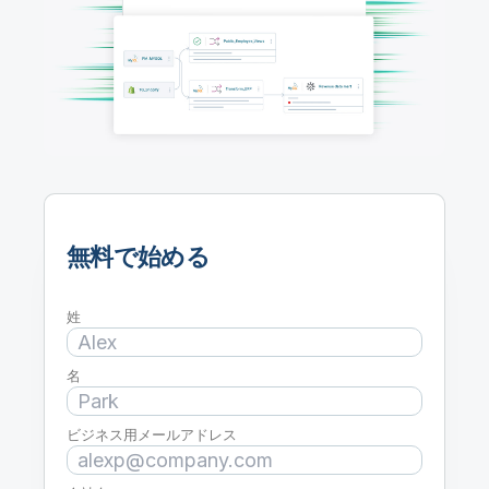
初期トレーニング
Qlik
ニュースルーム
製品関連
事業所 / 連絡先
Talend
無料で始める
姓
名
ビジネス用メールアドレス