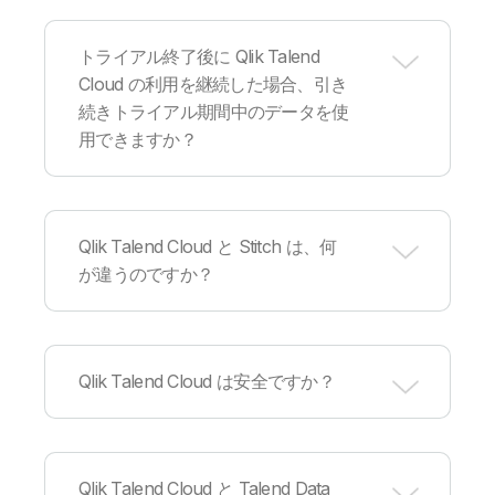
す。
はい。Qlik コミュニティのサポートページにアク
セスし、 [チャットを開始する] をクリックしてく
トライアル終了後に Qlik Talend
ださい。サポートチームへの問い合わせやサポー
Cloud の利用を継続した場合、引き
ト内容を記録できます。営業担当者からの連絡を
続きトライアル期間中のデータを使
ご希望の場合は、
こちら
からお問い合わせくださ
い。
用できますか？
はい。トライアル期間中のプロジェクト（データ
接続・履歴データの読み込みなど）は、 30 日間
Qlik Talend Cloud と Stitch は、何
保持されます。その後、Qlik Talend Cloud エディ
が違うのですか？
ションのいずれかをご購入されない場合、データ
は削除されます。
Qlik Talend Cloud には、「スターター」「スタン
ダード」「プレミアム」「エンタープライズ」と
Qlik Talend Cloud は安全ですか？
いう
4 つのエディション
があります。Stitch で提
供されるデータ移行機能や一般的な統合機能は、
Qlik Talend Cloud の「スターター」でご利用いた
だけます。Qlik Talend Cloud の上位エディション
Qlik は、最先端の
セキュリティ技術
と最新のオー
には、すべてのデータ移行機能に加え、より高度
プンスタンダードを採用しており、お客様のデー
Qlik Talend Cloud と Talend Data