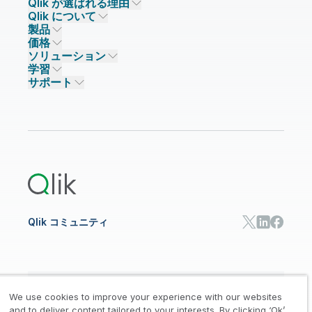
Qlik が選ばれる理由
Qlik について
Qlik が選ばれる理由
製品
信頼とセキュリティ
企業情報
価格
データ統合とデータ品質
信頼とプライバシー
採用情報
ソリューション
信頼と AI
ニュースルーム
データ統合
Qlik Talend
学習
ソリューションパートナー
主なテクノロジーパートナー
事業所 / 連絡先
データ分析
Qlik Talend Cloud
サポート
データソースとターゲット
AI / 機械学習
イベント
Talend Data Fabric
パートナー検索
コミュニティ
リソース
サポート
データ分析
オンライントレーニング
リソースライブラリ
Qlik Cloud Analytics
製品関連
Qlik Answers
Qlik Predict
Qlik Automate
Qlik コミュニティ
日本語
We use cookies to improve your experience with our websites
and to deliver content tailored to your interests. By clicking ‘Ok’,