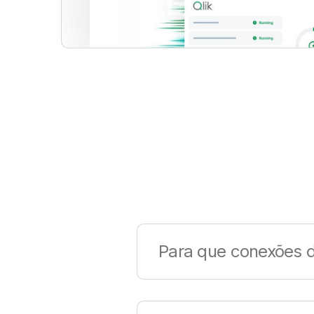
Para que conexões d
O Qlik tem suporte para
cent