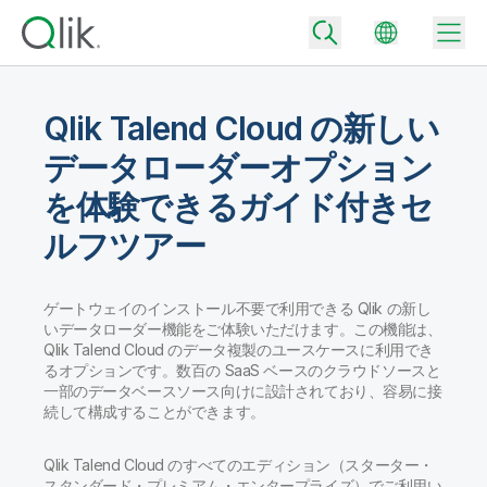
Qlik Talend Cloud の新しい
データローダーオプション
Back
を体験できるガイド付きセ
Back
Back
ルフツアー
Qlik が選ばれる理由
Back
データ統合
データをビジネス成果へ
ゲートウェイのインストール不要で利用できる Qlik の新し
データ統合とデータ品質の価格
いデータローダー機能をご体験いただけます。この機能は、
テクノロジーパートナーとの連携
イベント / Web セミナー
データ分析と AI
Qlik Talend Cloud のデータ複製のユースケースに利用でき
適切なデータ統合プランで、信頼できるデータを迅速に提供し、よりスマー
トな意思決定を促進します。
るオプションです。数百の SaaS ベースのクラウドソースと
Back
Qlik のデータ統合とデータ分析の価値を最大化
一部のデータベースソース向けに設計されており、容易に接
Back
リソースライブラリ
すべての製品
続して構成することができます。
データ分析の価格
Back
コミュニティ
カスタマーサポート
企業情報
適切なデータ分析プランで、より優れたインサイトを獲得し、ビジネス成果
Qlik Talend Cloud のすべてのエディション（スターター・
コミュニティ
カスタマーポータル
採用情報
の達成をサポートします。
スタンダード・プレミアム・エンタープライズ）でご利用い