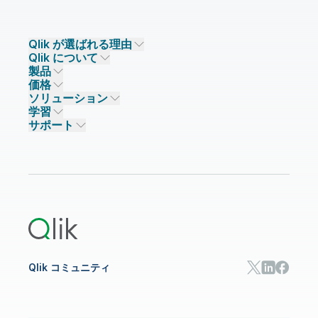
Qlik が選ばれる理由
Qlik について
Qlik が選ばれる理由
製品
信頼とセキュリティ
企業情報
価格
データ統合とデータ品質
信頼とプライバシー
採用情報
ソリューション
信頼と AI
ニュースルーム
データ統合
Qlik Talend
学習
ソリューションパートナー
主なテクノロジーパートナー
事業所 / 連絡先
データ分析
Qlik Talend Cloud
サポート
データソースとターゲット
AI / 機械学習
イベント
Talend Data Fabric
パートナー検索
コミュニティ
リソース
サポート
データ分析
オンライントレーニング
リソースライブラリ
Qlik Cloud Analytics
製品関連
Qlik Answers
Qlik Predict
Qlik Automate
Qlik コミュニティ