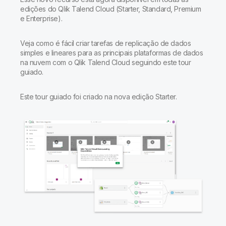
Onboarding
Qlik
Sala de Imprensa
edições do Qlik Talend Cloud (Starter, Standard, Premium
Documentação do Produto
Escritórios Globais
e Enterprise).
Talend
Veja como é fácil criar tarefas de replicação de dados
simples e lineares para as principais plataformas de dados
na nuvem com o Qlik Talend Cloud seguindo este tour
guiado.
Este tour guiado foi criado na nova edição Starter.