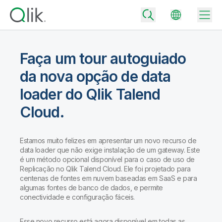
Faça um tour autoguiado
da nova opção de data
Back
loader do Qlik Talend
Back
Back
Cloud.
Por que Qlik
Back
Integração de Dados
Transforme seus dados em resultados reais de negócios
Estamos muito felizes em apresentar um novo recurso de
Preços de Integração e Qualidade de Dados
data loader que não exige instalação de um gateway. Este
Parceiros de Tecnologia e Integrações
Eventos e Webinars
Analytics e IA
é um método opcional disponível para o caso de uso de
Entregue dados confiáveis com rapidez para tomar decisões mais
inteligentes com o plano certo de integração de dados.
Replicação no Qlik Talend Cloud. Ele foi projetado para
Back
Aumente o valor da integração de dados e analytics da Qlik
centenas de fontes em nuvem baseadas em SaaS e para
Back
Biblioteca de Recursos
Todos os Produtos
algumas fontes de banco de dados, e permite
Preços de Analytics
Back
conectividade e configuração fáceis.
Comunidade
Suporte ao Cliente
Empresa
Forneça melhores insights e resultados com o plano certo de
Portal do Cliente
Carreiras
analytics.
Esse novo recurso está agora disponível em todas as