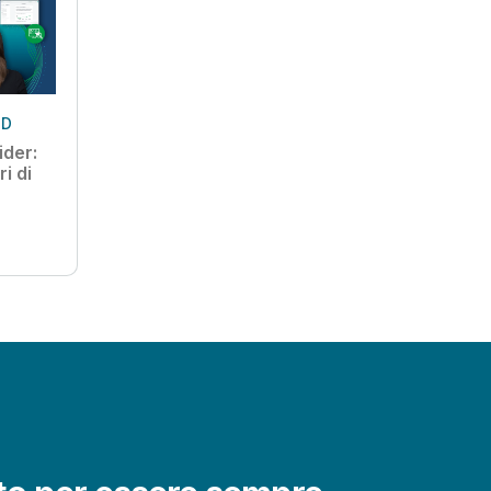
ND
ider:
ri di