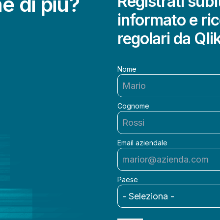
e di più?
Registrati sub
informato e ri
regolari da Qli
Nome
Cognome
Email aziendale
Paese