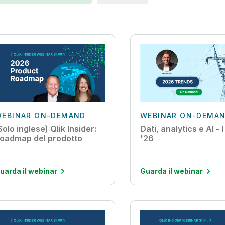
EBINAR ON-DEMAND
WEBINAR ON-DEMA
Solo inglese) Qlik Insider:
Dati, analytics e AI - 
oadmap del prodotto
'26
uarda il webinar
Guarda il webinar