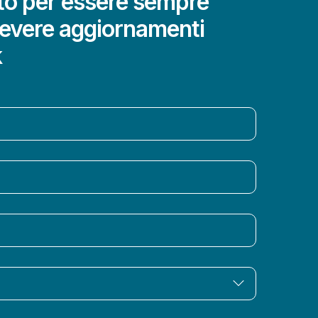
ito per essere sempre
cevere aggiornamenti
k