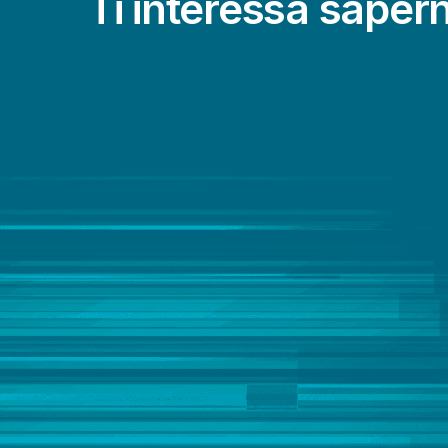
Ti interessa sapern
Data Literacy
DataOps
Embedded Analytics
IoT Analytics
Migrazione dei dati al cloud
Qualità e governance dei dati
Streaming dei dati