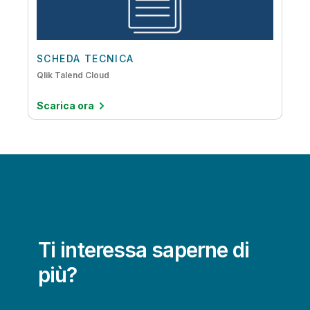
Migrazione dei dati al cloud
Qualità e governance dei dati
Streaming dei dati
SCHEDA TECNICA
Qlik Talend Cloud
Scarica ora
Ti interessa saperne di
più?