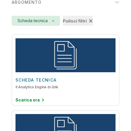
ARGOMENTO
Manifatturiero
Active Intelligence
Prodotti di consumo
Scheda tecnica
Pulisci filtri
AI
Servizi finanziari
Analytics aumentate
Automatizzazione del data warehouse
Big Data
Creazione di data lake
Dal mainframe al cloud
SCHEDA TECNICA
Il Analytics Engine di Qlik
Data Literacy
Scarica ora
DataOps
Embedded Analytics
IoT Analytics