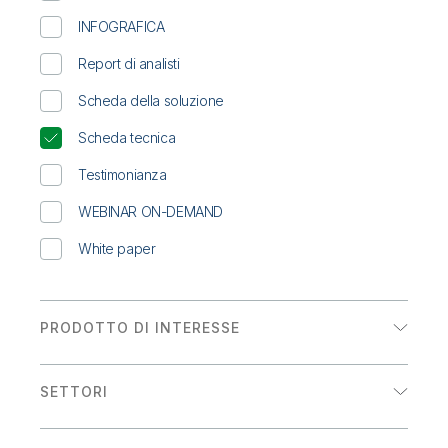
Onboarding
Qlik
Ultime notizie
Documentazione di prodotto
INFOGRAFICA
Sedi nel mondo
Talend
Report di analisti
Scheda della soluzione
Scheda tecnica
Testimonianza
WEBINAR ON-DEMAND
White paper
PRODOTTO DI INTERESSE
Analytics
SETTORI
Integrazione dei dati
Energia e servizi di pubblica utilità