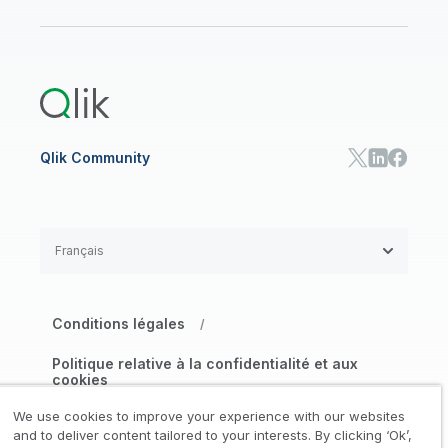
Onboarding
Bibliothèque des ressources
Qlik Cloud Analytics
Documentation produits
Qlik Answers
Qlik Predict
Qlik Automate
Qlik Community
Français
Conditions légales
/
Politique relative à la confidentialité et aux
cookies
/
We use cookies to improve your experience with our websites
Marques déposées
Confiance
and to deliver content tailored to your interests. By clicking ‘Ok’,
/
/