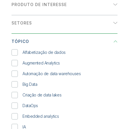
Onboarding
Qlik
Sala de Imprensa
PRODUTO DE INTERESSE
Documentação do Produto
eBook
Escritórios Globais
Analytics
Talend
História de cliente
SETORES
Integração de dados
INFOGRÁFICO
Energia e utilities
Relatório de analistas
TÓPICO
Saúde
Resumo de solução
Alfabetização de dados
Serviços financeiros
WEBINAR SOB DEMANDA
Augmented Analytics
Setor público
Whitepaper
Automação de data warehouses
Transporte/Logística
Big Data
Varejo
Criação de data lakes
DataOps
Embedded analytics
IA