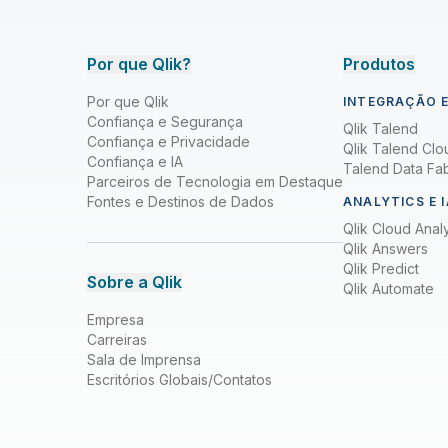
Por que Qlik?
Produtos
Por que Qlik
INTEGRAÇÃO E
Confiança e Segurança
Qlik Talend
Confiança e Privacidade
Qlik Talend Clo
Confiança e IA
Talend Data Fab
Parceiros de Tecnologia em Destaque
Fontes e Destinos de Dados
ANALYTICS E I
Qlik Cloud Analy
Qlik Answers
Qlik Predict
Sobre a Qlik
Qlik Automate
Empresa
Carreiras
Sala de Imprensa
Escritórios Globais/Contatos