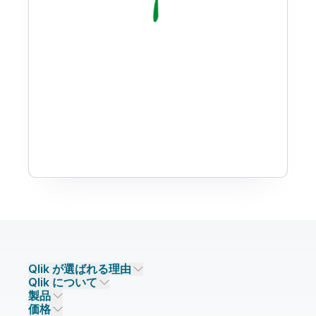
Qlik が選ばれる理由
Qlik について
Qlik が選ばれる理由
製品
信頼とセキュリティ
企業情報
価格
データ統合とデータ品質
信頼とプライバシー
採用情報