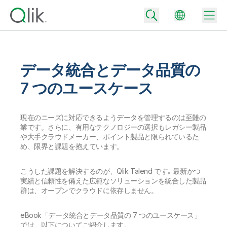
データ統合とデータ品質の
Back
7 つのユースケース
Back
Back
現在のニーズに対応できるようデータを管理するのは至難の
Qlik が選ばれる理由
Back
業です。さらに、有用なテクノロジーの選択もレガシー製品
データ統合
データをビジネス成果へ
や大手クラウドメーカー、ポイント製品と限られているた
データ統合とデータ品質の価格
め、限界と課題を抱えています。
テクノロジーパートナーとの連携
イベント / Web セミナー
データ分析と AI
適切なデータ統合プランで、信頼できるデータを迅速に提供し、よりスマー
こうした課題を解決するのが、Qlik Talend です｡ 最新かつ
トな意思決定を促進します。
Back
Qlik のデータ統合とデータ分析の価値を最大化
実績と信頼性を備えた広範なソリューションを統合した製品
Back
リソースライブラリ
群は、オープンでクラウドに依存しません。
すべての製品
データ分析の価格
Back
コミュニティ
カスタマーサポート
企業情報
適切なデータ分析プランで、より優れたインサイトを獲得し、ビジネス成果
eBook「データ統合とデータ品質の 7 つのユースケース」
コミュニティ
カスタマーポータル
採用情報
の達成をサポートします。
では、以下についてご紹介します。