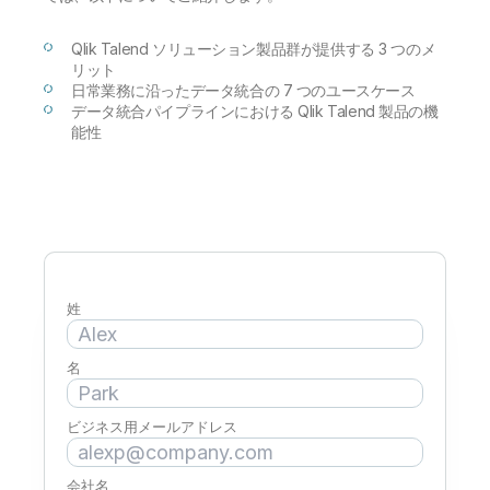
初期トレーニング
Qlik
ニュースルーム
製品関連
事業所 / 連絡先
Qlik Talend ソリューション製品群が提供する 3 つのメ
Talend
リット
日常業務に沿ったデータ統合の 7 つのユースケース
データ統合パイプラインにおける Qlik Talend 製品の機
能性
姓
名
ビジネス用メールアドレス
会社名