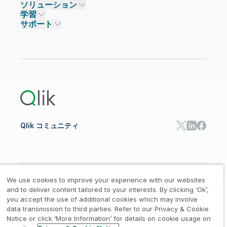
ソリューション
信頼と AI
ニュースルーム
データ統合
Qlik Talend
学習
ソリューションパートナー
主なテクノロジーパートナー
事業所 / 連絡先
データ分析
Qlik Talend Cloud
サポート
データソースとターゲット
AI / 機械学習
イベント
Talend Data Fabric
パートナー検索
コミュニティ
リソース
サポート
データ分析
オンライントレーニング
リソースライブラリ
Qlik Cloud Analytics
製品関連
Qlik Answers
Qlik Predict
Qlik Automate
Qlik コミュニティ
日本語
We use cookies to improve your experience with our websites
and to deliver content tailored to your interests. By clicking ‘Ok’,
you accept the use of additional cookies which may involve
data transmission to third parties. Refer to our Privacy & Cookie
法的規約
プライバシーとクッキー通知
商標
/
/
/
Notice or click ‘More Information’ for details on cookie usage on