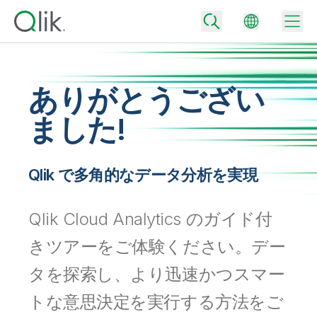
ありがとうござい
Back
ました!
Back
Back
Qlik が選ばれる理由
Back
Qlik で多角的なデータ分析を実現
データ統合
データをビジネス成果へ
データ統合とデータ品質の価格
Qlik Cloud Analytics のガイド付
テクノロジーパートナーとの連携
イベント / Web セミナー
データ分析と AI
適切なデータ統合プランで、信頼できるデータを迅速に提供し、よりスマー
トな意思決定を促進します。
きツアーをご体験ください。デー
Back
Qlik のデータ統合とデータ分析の価値を最大化
Back
リソースライブラリ
すべての製品
タを探索し、より迅速かつスマー
データ分析の価格
Back
コミュニティ
カスタマーサポート
企業情報
トな意思決定を実行する方法をご
適切なデータ分析プランで、より優れたインサイトを獲得し、ビジネス成果
コミュニティ
カスタマーポータル
採用情報
の達成をサポートします。