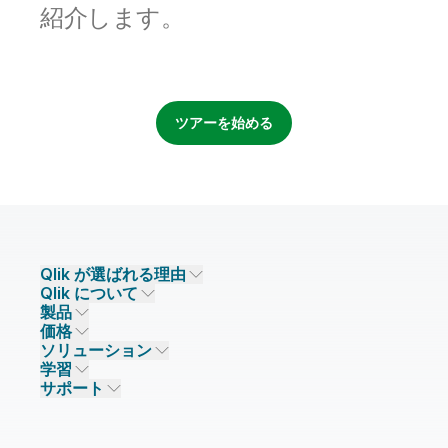
初期トレーニング
Qlik
ニュースルーム
紹介します。
製品関連
事業所 / 連絡先
Talend
ツアーを始める
Qlik が選ばれる理由
Qlik について
Qlik が選ばれる理由
製品
信頼とセキュリティ
企業情報
価格
データ統合とデータ品質
信頼とプライバシー
採用情報
ソリューション
信頼と AI
ニュースルーム
データ統合
Qlik Talend
学習
ソリューションパートナー
主なテクノロジーパートナー
事業所 / 連絡先
データ分析
Qlik Talend Cloud
サポート
データソースとターゲット
AI / 機械学習
イベント
Talend Data Fabric
パートナー検索
コミュニティ
リソース
サポート
データ分析
オンライントレーニング