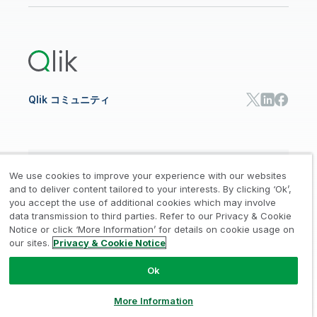
リソースライブラリ
Qlik Cloud Analytics
製品関連
Qlik Answers
Qlik Predict
Qlik Automate
Qlik コミュニティ
日本語
We use cookies to improve your experience with our websites
and to deliver content tailored to your interests. By clicking ‘Ok’,
you accept the use of additional cookies which may involve
data transmission to third parties. Refer to our Privacy & Cookie
法的規約
プライバシーとクッキー通知
商標
/
/
/
Notice or click ‘More Information’ for details on cookie usage on
our sites.
Privacy & Cookie Notice
Trust
利用規約
個人情報取り扱い申請
/
/
Ok
© 1993-2026 QlikTech International
AB, All Rights Reserved
More Information