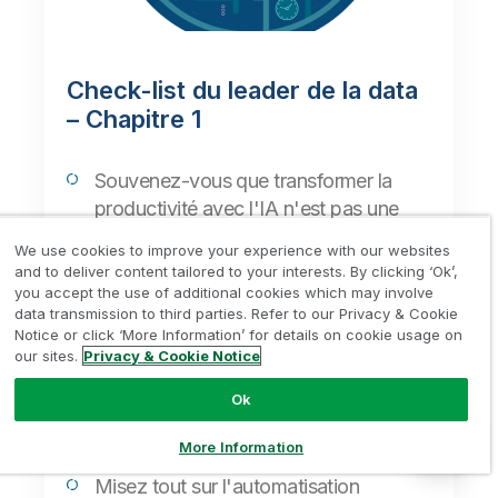
Check-list du leader de la data
– Chapitre 1
Souvenez-vous que transformer la
productivité avec l'IA n'est pas une
activité ponctuelle. C'est un processus
We use cookies to improve your experience with our websites
continu qui doit évoluer en même
and to deliver content tailored to your interests. By clicking ‘Ok’,
temps que votre entreprise et votre
you accept the use of additional cookies which may involve
data transmission to third parties. Refer to our Privacy & Cookie
travail.
Notice or click ‘More Information’ for details on cookie usage on
Bâtissez votre culture d'entreprise sur
our sites.
Privacy & Cookie Notice
deux piliers : la data literacy et
Ok
l'AI literacy. Plus votre équipe sera à
l'aise dans ces domaines, plus elle sera
More Information
prolifique.
Misez tout sur l'automatisation