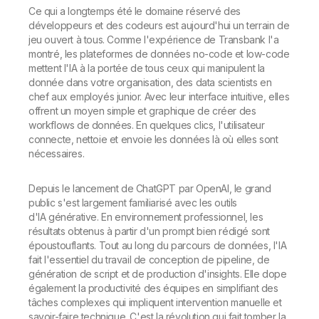
Ce qui a longtemps été le domaine réservé des
développeurs et des codeurs est aujourd'hui un terrain de
jeu ouvert à tous. Comme l'expérience de Transbank l'a
montré, les plateformes de données no-code et low-code
mettent l'IA à la portée de tous ceux qui manipulent la
donnée dans votre organisation, des data scientists en
chef aux employés junior. Avec leur interface intuitive, elles
offrent un moyen simple et graphique de créer des
workflows de données. En quelques clics, l'utilisateur
connecte, nettoie et envoie les données là où elles sont
nécessaires.
Depuis le lancement de ChatGPT par OpenAI, le grand
public s'est largement familiarisé avec les outils
d'IA générative. En environnement professionnel, les
résultats obtenus à partir d'un prompt bien rédigé sont
époustouflants. Tout au long du parcours de données, l'IA
fait l'essentiel du travail de conception de pipeline, de
génération de script et de production d'insights. Elle dope
également la productivité des équipes en simplifiant des
tâches complexes qui impliquent intervention manuelle et
savoir-faire technique. C'est la révolution qui fait tomber la