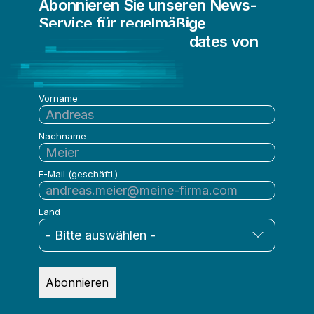
Abonnieren Sie unseren News-
IoT-Analysen
Service für regelmäßige
Vom Mainframe in die Cloud
Informationen und Updates von
Qlik
Vorname
Nachname
E-Mail (geschäftl.)
Land
Abonnieren