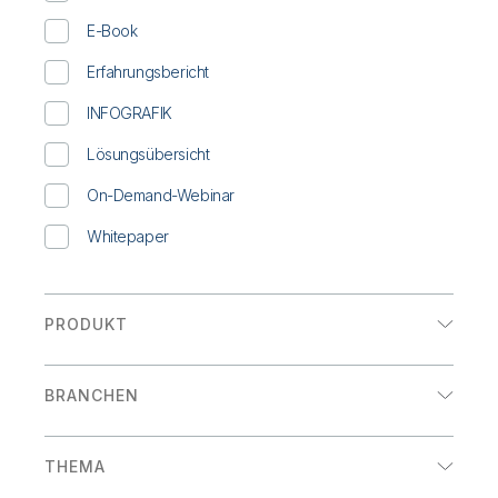
Onboarding
Qlik
Presse
Produktdokumentation
E-Book
Weltweite Niederlassungen
Talend
Erfahrungsbericht
INFOGRAFIK
Lösungsübersicht
On-Demand-Webinar
Whitepaper
PRODUKT
Analysen
BRANCHEN
Datenintegration
Einzelhandel
THEMA
Energie und Versorger