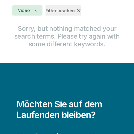
Active Intelligence
Fertigung
Video
Filter löschen
AI
Finanzdienstleistungen
Augmented Analytics
Sorry, but nothing matched your
Gesundheitswesen
search terms. Please try again with
Big Data
High Tech
some different keywords.
Cloud-Datenmigration
Konsumgüter
Data-Lake-Erstellung
Life Sciences
Data-Warehouse-Automatisierung
Transport/Logistik
DataOps
Daten-Streaming
Möchten Sie auf dem
Datenkompetenz
Laufenden bleiben?
Datenqualität und Data Governance
Embedded Analytics