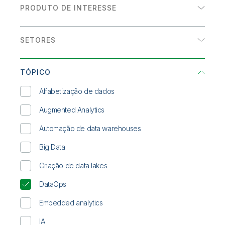
Onboarding
Qlik
Sala de Imprensa
PRODUTO DE INTERESSE
Documentação do Produto
eBook
Escritórios Globais
Analytics
Talend
História de cliente
SETORES
Integração de dados
INFOGRÁFICO
Energia e utilities
Relatório de analistas
TÓPICO
Saúde
Resumo de solução
Alfabetização de dados
Serviços financeiros
WEBINAR SOB DEMANDA
Augmented Analytics
Setor público
Whitepaper
Automação de data warehouses
Transporte/Logística
Big Data
Varejo
Criação de data lakes
DataOps
Embedded analytics
IA