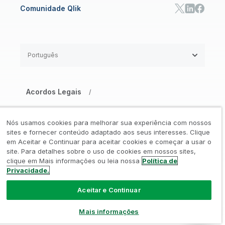
Comunidade Qlik
Português
Acordos Legais
/
Aviso de Privacidade e Cookies
/
Nós usamos cookies para melhorar sua experiência com nossos
Marcas Registradas
Confiança
sites e fornecer conteúdo adaptado aos seus interesses. Clique
/
/
em Aceitar e Continuar para aceitar cookies e começar a usar o
site. Para detalhes sobre o uso de cookies em nossos sites,
Termos de Uso
/
clique em Mais informações ou leia nossa
Política de
Privacidade.
Não compartilhe minhas informações
Aceitar e Continuar
© 1993-2026 QlikTech International
AB, Todos os direitos reservados
Mais informações