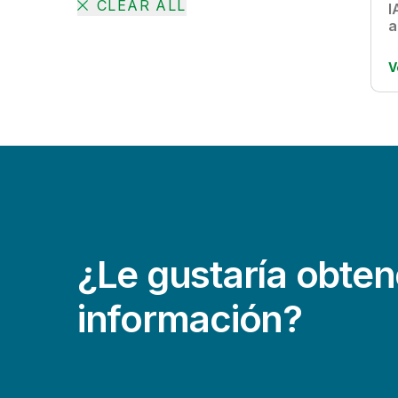
CLEAR ALL
I
a
V
¿Le gustaría obte
información?