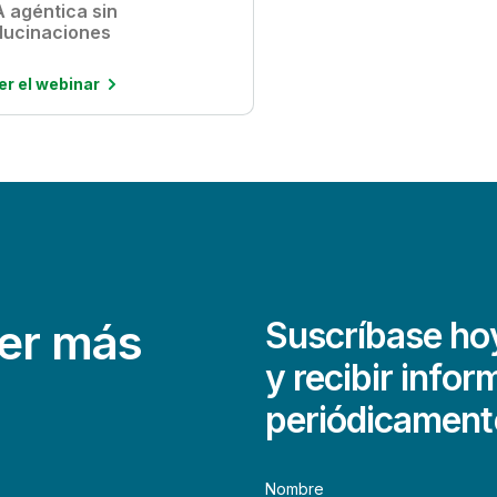
A agéntica sin
lucinaciones
er el webinar
ner más
Suscríbase hoy
y recibir infor
periódicament
Nombre