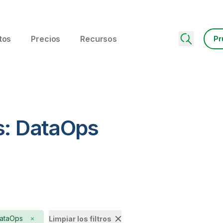
tos
Precios
Recursos
Pr
s: DataOps
ataOps
Limpiar los filtros