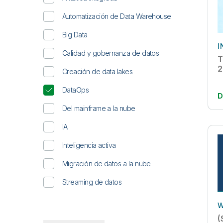
Transporte/logística
Automatización de Data Warehouse
Venta minorista
Big Data
I
Calidad y gobernanza de datos
T
2
Creación de data lakes
DataOps
D
Del mainframe a la nube
IA
Inteligencia activa
Migración de datos a la nube
Streaming de datos
W
(