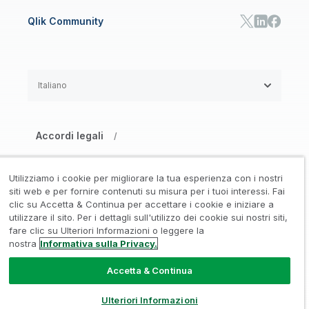
Qlik Community
Italiano
Accordi legali
/
Informativa su privacy e cookie
/
Utilizziamo i cookie per migliorare la tua esperienza con i nostri
Marchi registrati
Affidabilità
siti web e per fornire contenuti su misura per i tuoi interessi. Fai
/
/
clic su Accetta & Continua per accettare i cookie e iniziare a
utilizzare il sito. Per i dettagli sull'utilizzo dei cookie sui nostri siti,
Condizioni d’uso
/
fare clic su Ulteriori Informazioni o leggere la
nostra
Informativa sulla Privacy.
Non condividere le mie informazioni
Accetta & Continua
© 1993-2026 QlikTech International
AB, Tutti i diritti riservati
Ulteriori Informazioni