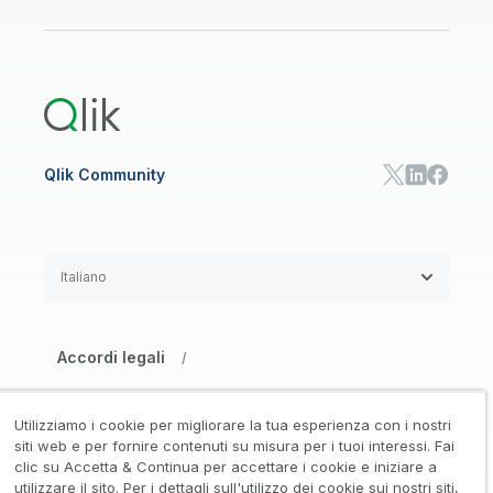
Onboarding
Libreria risorse
Qlik Cloud Analytics
Documentazione di prodotto
Qlik Answers
Qlik Predict
Qlik Automate
Qlik Community
Italiano
Accordi legali
/
Informativa su privacy e cookie
/
Utilizziamo i cookie per migliorare la tua esperienza con i nostri
Marchi registrati
Affidabilità
siti web e per fornire contenuti su misura per i tuoi interessi. Fai
/
/
clic su Accetta & Continua per accettare i cookie e iniziare a
utilizzare il sito. Per i dettagli sull'utilizzo dei cookie sui nostri siti,
Condizioni d’uso
/