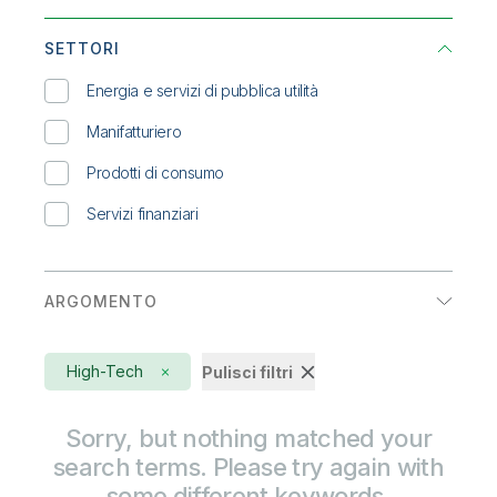
Onboarding
Qlik
Ultime notizie
Analytics
Documentazione di prodotto
Sedi nel mondo
Report di analisti
SETTORI
Integrazione dei dati
Talend
Scheda della soluzione
Energia e servizi di pubblica utilità
Scheda tecnica
Manifatturiero
Testimonianza
Prodotti di consumo
WEBINAR ON-DEMAND
Servizi finanziari
White paper
ARGOMENTO
Active Intelligence
High-Tech
Pulisci filtri
AI
Analytics aumentate
Sorry, but nothing matched your
search terms. Please try again with
Automatizzazione del data warehouse
some different keywords.