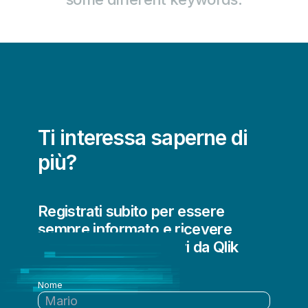
Big Data
Creazione di data lake
Dal mainframe al cloud
Data Literacy
DataOps
Ti interessa saperne di
Embedded Analytics
più?
IoT Analytics
Migrazione dei dati al cloud
Registrati subito per essere
Qualità e governance dei dati
sempre informato e ricevere
Streaming dei dati
aggiornamenti regolari da Qlik
Nome