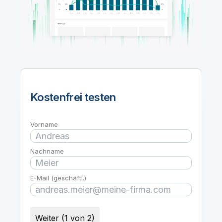
Onboarding
Qlik
Presse
Produktdokumentation
Weltweite Niederlassungen
Talend
Kostenfrei testen
Vorname
Nachname
E-Mail (geschäftl.)
Weiter (1 von 2)