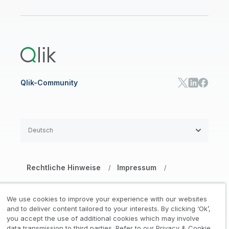
ANALYSEN UND AI
Onboarding
Ressourcen-Bibliothek
Qlik Cloud Analytics
Produktdokumentation
Qlik Answers
Qlik Predict
Qlik Automate
Qlik-Community
Deutsch
Rechtliche Hinweise
Impressum
/
/
Datenschutz- und Cookie-Erklärung
/
We use cookies to improve your experience with our websites
Marken
Vertrauen
and to deliver content tailored to your interests. By clicking ‘Ok’,
/
/
you accept the use of additional cookies which may involve
data transmission to third parties. Refer to our Privacy & Cookie
Nutzungsbedingungen Website