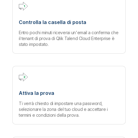
Onboarding
Qlik
Ultime notizie
Documentazione di prodotto
Sedi nel mondo
Talend
Controlla la casella di posta
Entro pochi minuti riceverai un'email a conferma che
il tenant di prova di Qlik Talend Cloud Enterprise è
stato impostato.
Attiva la prova
Ti verrà chiesto di impostare una password,
selezionare la zona del tuo cloud e accettare i
termini e condizioni della prova.