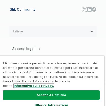
Qlik Community
Italiano
Accordi legali
/
Informativa su privacy e cookie
/
Utilizziamo i cookie per migliorare la tua esperienza con i nostri
Marchi registrati
Affidabilità
siti web e per fornire contenuti su misura per i tuoi interessi. Fai
/
/
clic su Accetta & Continua per accettare i cookie e iniziare a
utilizzare il sito. Per i dettagli sull'utilizzo dei cookie sui nostri siti,
Condizioni d’uso
/
fare clic su Ulteriori Informazioni o leggere la
nostra
Informativa sulla Privacy.
Non condividere le mie informazioni
Accetta & Continua
© 1993-2026 QlikTech International
AB, Tutti i diritti riservati
Ulteriori Informazioni