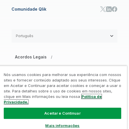
Comunidade Qlik
Português
Acordos Legais
/
Aviso de Privacidade e Cookies
/
Nós usamos cookies para melhorar sua experiência com nossos
Marcas Registradas
Confiança
sites e fornecer conteúdo adaptado aos seus interesses. Clique
/
/
em Aceitar e Continuar para aceitar cookies e começar a usar o
site. Para detalhes sobre o uso de cookies em nossos sites,
Termos de Uso
/
clique em Mais informações ou leia nossa
Política de
Privacidade.
Não compartilhe minhas informações
Aceitar e Continuar
© 1993-2026 QlikTech International
AB, Todos os direitos reservados
Mais informações