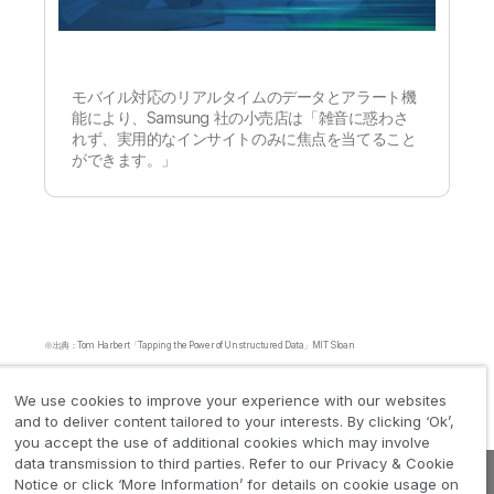
モバイル対応のリアルタイムのデータとアラート機
能により、Samsung 社の小売店は「雑音に惑わさ
れず、実用的なインサイトのみに焦点を当てること
ができます。」
※出典：Tom Harbert「Tapping the Power of Unstructured Data」MIT Sloan
We use cookies to improve your experience with our websites
and to deliver content tailored to your interests. By clicking ‘Ok’,
you accept the use of additional cookies which may involve
data transmission to third parties. Refer to our Privacy & Cookie
Notice or click ‘More Information’ for details on cookie usage on