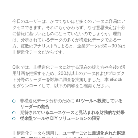
今日のユーザーは、かつてないほど多くのデータに容易にア
クセスできます。それにもかかわらず、なぜ意思決定は十分
に情報に基づいたものになっていないのでしょうか。理由
は、分析されているデータの多くが構造化データである一
方、複数のアナリスト*によると、企業データの80～90％は
非構造化データだからです。
Qlik では、非構造化データに対する現在の捉え方や今後の活
用計画を把握するため、200名以上のデータおよびプロダク
ト分野のリーダーを対象に調査を実施しました。本 eBook
をダウンロードして、以下の内容をご確認ください。
非構造化データ分析のために
AI ツールへ投資している
リーダーの割合
期待されているユースケース
と
見込まれる財務的な効果
従来型ツールや DIY ソリューションの限界
非構造化データを活用し、
ユーザーごとに最適化された関連