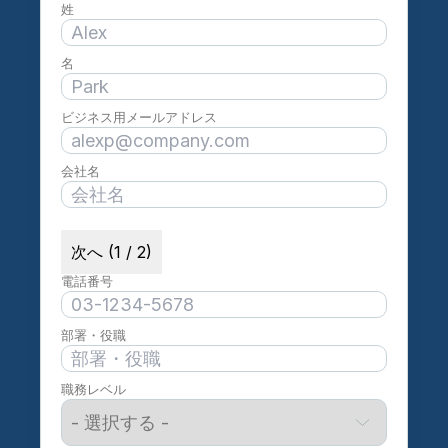
姓
名
ビジネス用メールアドレス
会社名
次へ (1 / 2)
電話番号
部署・役職
職務レベル