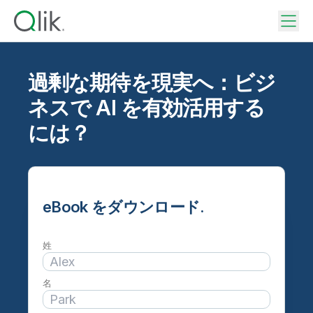
過剰な期待を現実へ：ビジ
ネスで AI を有効活用する
には？
eBook をダウンロード.
姓
名