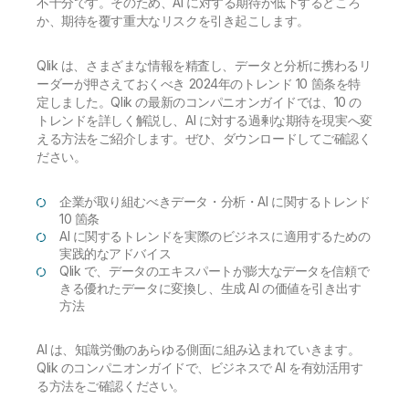
不十分です。そのため、AI に対する期待が低下するどころ
か、期待を覆す重大なリスクを引き起こします。
Qlik は、さまざまな情報を精査し、データと分析に携わるリ
ーダーが押さえておくべき 2024年のトレンド 10 箇条を特
定しました。Qlik の最新のコンパニオンガイドでは、10 の
トレンドを詳しく解説し、AI に対する過剰な期待を現実へ変
える方法をご紹介します。ぜひ、ダウンロードしてご確認く
ださい。
企業が取り組むべきデータ・分析・AI に関するトレンド
10 箇条
AI に関するトレンドを実際のビジネスに適用するための
実践的なアドバイス
Qlik で、データのエキスパートが膨大なデータを信頼で
きる優れたデータに変換し、生成 AI の価値を引き出す
方法
AI は、知識労働のあらゆる側面に組み込まれていきます。
Qlik のコンパニオンガイドで、ビジネスで AI を有効活用す
る方法をご確認ください。