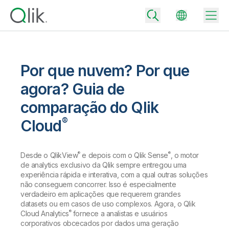
Por que nuvem? Por que
Back
agora? Guia de
Back
comparação do Qlik
Back
Por que Qlik
®
Cloud
Back
Integração de Dados
Transforme seus dados em resultados reais de negócios
Preços de Integração e Qualidade de Dados
®
®
Desde o QlikView
e depois com o Qlik Sense
, o motor
Parceiros de Tecnologia e Integrações
Eventos e Webinars
Analytics e IA
de analytics exclusivo da Qlik sempre entregou uma
Entregue dados confiáveis com rapidez para tomar decisões mais
inteligentes com o plano certo de integração de dados.
experiência rápida e interativa, com a qual outras soluções
Back
Aumente o valor da integração de dados e analytics da Qlik
não conseguem concorrer. Isso é especialmente
Back
Biblioteca de Recursos
Todos os Produtos
verdadeiro em aplicações que requerem grandes
Preços de Analytics
Back
Comunidade
datasets ou em casos de uso complexos. Agora, o Qlik
Suporte ao Cliente
®
Cloud Analytics
fornece a analistas e usuários
Empresa
Forneça melhores insights e resultados com o plano certo de
Portal do Cliente
corporativos obcecados por dados uma geração
Carreiras
analytics.