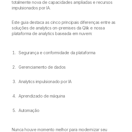
Onboarding
totalmente nova de capacidades ampliadas e recursos
Qlik
Sala de Imprensa
Documentação do Produto
impulsionados por IA.
Escritórios Globais
Talend
Este guia destaca as cinco principais diferenças entre as
soluções de analytics on-premises da Qlik e nossa
plataforma de analytics baseada em nuvem:
Segurança e conformidade da plataforma
Gerenciamento de dados
Analytics impulsionado por IA
Aprendizado de máquina
Automação
Nunca houve momento melhor para modernizar seu