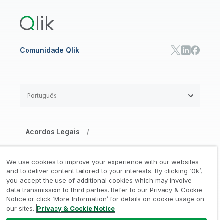
Qlik Predict
Qlik Automate
Comunidade Qlik
Português
Acordos Legais
/
Aviso de Privacidade e Cookies
/
We use cookies to improve your experience with our websites
Marcas Registradas
Confiança
and to deliver content tailored to your interests. By clicking ‘Ok’,
/
/
you accept the use of additional cookies which may involve
data transmission to third parties. Refer to our Privacy & Cookie
Termos de Uso
/
Notice or click ‘More Information’ for details on cookie usage on
our sites.
Privacy & Cookie Notice
Não compartilhe minhas informações