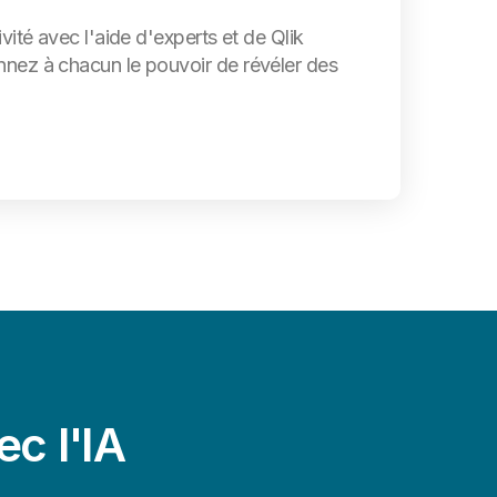
ivité avec l'aide d'experts et de Qlik
nez à chacun le pouvoir de révéler des
ec l'IA