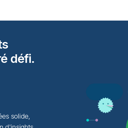
ts
é défi.
ées solide,
 d'insights,