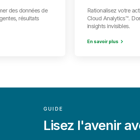
rmer des données de
Rationalisez votre act
igentes, résultats
Cloud Analytics™. Don
insights invisibles.
En savoir plus
GUIDE
Lisez l'avenir av