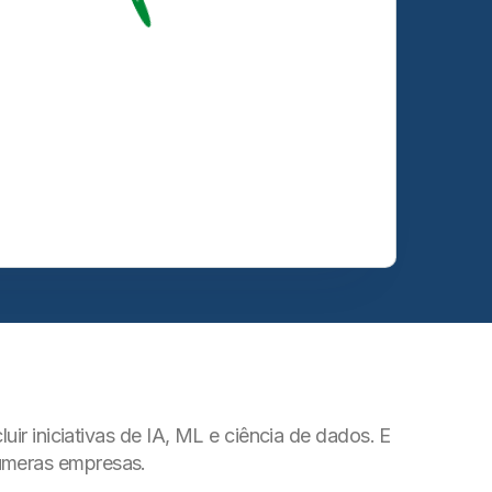
uir iniciativas de IA, ML e ciência de dados. E
númeras empresas.