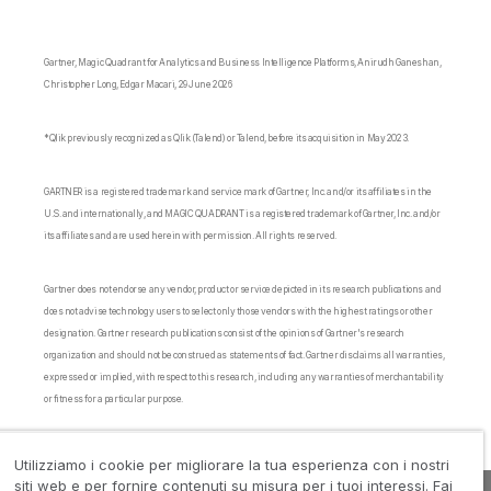
Gartner, Magic Quadrant for Analytics and Business Intelligence Platforms, Anirudh Ganeshan,
Christopher Long, Edgar Macari, 29 June 2026
*Qlik previously recognized as Qlik (Talend) or Talend, before its acquisition in May 2023.
GARTNER is a registered trademark and service mark of Gartner, Inc. and/or its affiliates in the
U.S. and internationally, and MAGIC QUADRANT is a registered trademark of Gartner, Inc. and/or
its affiliates and are used herein with permission. All rights reserved.
Gartner does not endorse any vendor, product or service depicted in its research publications and
does not advise technology users to select only those vendors with the highest ratings or other
designation. Gartner research publications consist of the opinions of Gartner's research
organization and should not be construed as statements of fact. Gartner disclaims all warranties,
expressed or implied, with respect to this research, including any warranties of merchantability
or fitness for a particular purpose.
Utilizziamo i cookie per migliorare la tua esperienza con i nostri
siti web e per fornire contenuti su misura per i tuoi interessi. Fai