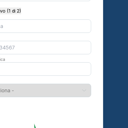
o (1 di 2)
ica