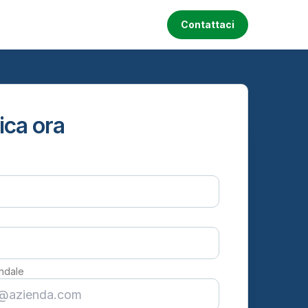
Contattaci
ica ora
endale