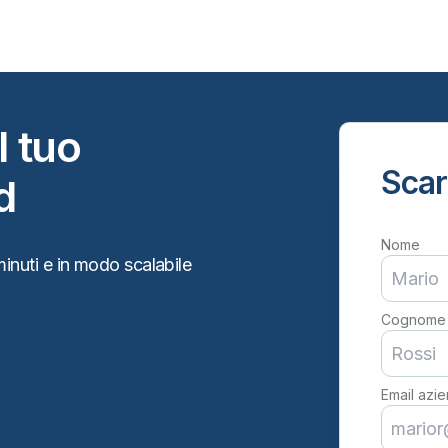
l tuo
Scar
d
Nome
i minuti e in modo scalabile
Cognome
Email azi