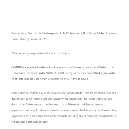
Gartner, Magic Quadrant for Data Integration Tools, Michele Launi, Nina Showell, Robert Thanaraj,
Sharat Menon, 8 December 2025.
*Qlik previously recognized as Qlik (Talend) or Talend.
GARTNER is a registered trademark and service mark of Gartner, Inc. and/or its affiliates in the
U.S. and internationally, and MAGIC QUADRANT is a registered trademark of Gartner, Inc. and/or
its affiliates and are used herein with permission. All rights reserved.
Gartner does not endorse any vendor, product or service depicted in its research publications and
does not advise technology users to select only those vendors with the highest ratings or other
designation. Gartner research publications consist of the opinions of Gartner's research
organization and should not be construed as statements of fact. Gartner disclaims all warranties,
expressed or implied, with respect to this research, including any warranties of merchantability
or fitness for a particular purpose.