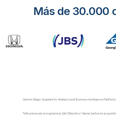
Más de 30.000 c
Gartner, Magic Quadrant for Analytics and Business Intelligence Platfor
*Qlik previously recognized as Qlik (Talend) or Talend, before its acquisit