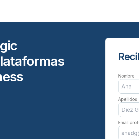
gic
Reci
lataformas
ness
Nombre
Apellidos
Email prof