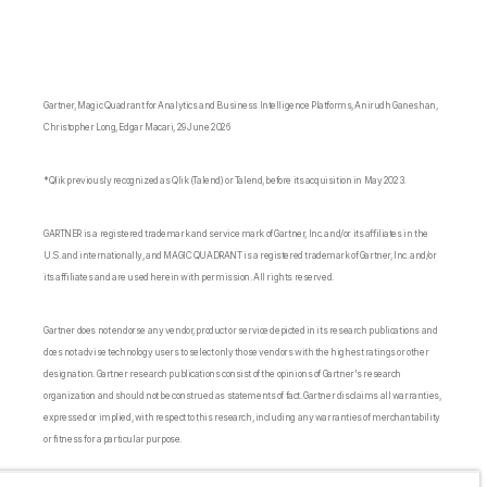
Gartner, Magic Quadrant for Analytics and Business Intelligence Platforms, Anirudh Ganeshan,
Christopher Long, Edgar Macari, 29 June 2026
*Qlik previously recognized as Qlik (Talend) or Talend, before its acquisition in May 2023.
GARTNER is a registered trademark and service mark of Gartner, Inc. and/or its affiliates in the
U.S. and internationally, and MAGIC QUADRANT is a registered trademark of Gartner, Inc. and/or
its affiliates and are used herein with permission. All rights reserved.
Gartner does not endorse any vendor, product or service depicted in its research publications and
does not advise technology users to select only those vendors with the highest ratings or other
designation. Gartner research publications consist of the opinions of Gartner's research
organization and should not be construed as statements of fact. Gartner disclaims all warranties,
expressed or implied, with respect to this research, including any warranties of merchantability
or fitness for a particular purpose.