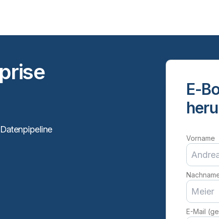
prise
E-Bo
heru
e Datenpipeline
Vorname
Nachnam
E-Mail (ge