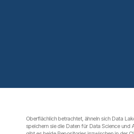
Oberflächlich betrachtet, ähneln sich Data La
speichern sie die Daten für Data Science und A
gibt es beide Repositories inzwischen in der C