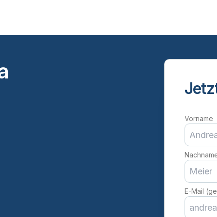
a
Jetz
Vorname
Nachnam
E-Mail (ge