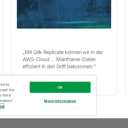
„Mit Qlik Replicate können wir in der
AWS-Cloud … Mainframe-Daten
effizient in den Griff bekommen.“
nd to
Ok
ccept the
o third
rmation’
More Information
ice