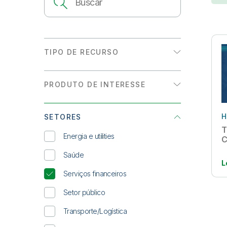
TIPO DE RECURSO
Datasheet
PRODUTO DE INTERESSE
eBook
Analytics
História de cliente
H
SETORES
Integração de dados
INFOGRÁFICO
T
Energia e utilities
C
Relatório de analistas
Saúde
L
Resumo de solução
Serviços financeiros
WEBINAR SOB DEMANDA
Setor público
Whitepaper
Transporte/Logística