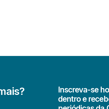
 mais?
Inscreva-se ho
dentro e receb
periódicas da 