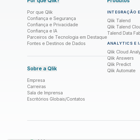
Por que Qlik?
Produtos
Por que Qlik
INTEGRAÇÃO E
Confiança e Segurança
Qlik Talend
Confiança e Privacidade
Qlik Talend Clo
Confiança e IA
Talend Data Fab
Parceiros de Tecnologia em Destaque
Fontes e Destinos de Dados
ANALYTICS E I
Qlik Cloud Analy
Qlik Answers
Qlik Predict
Sobre a Qlik
Qlik Automate
Empresa
Carreiras
Sala de Imprensa
Escritórios Globais/Contatos