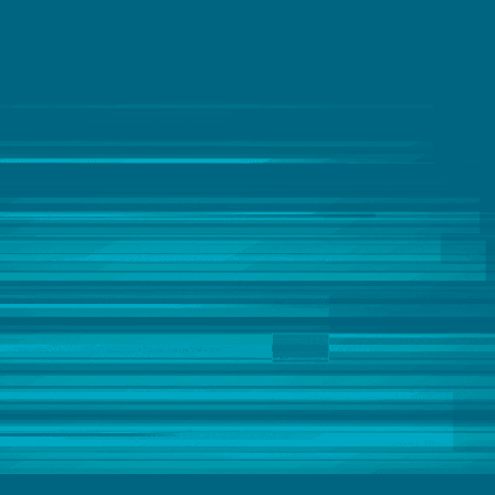
IoT analytics
Mainframe para nuvem
Migração de dados para a nuvem
Qualidade e governança de dados
Streaming de dados