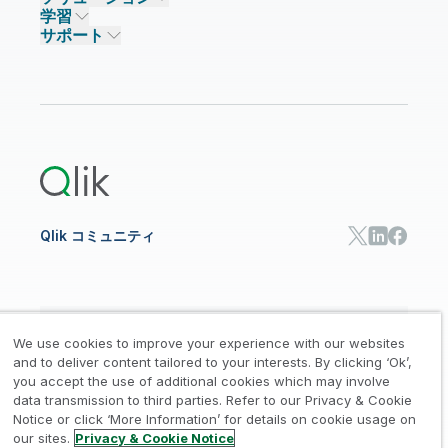
Qlik Talend
学習
ソリューションパートナー
主なテクノロジーパートナー
事業所 / 連絡先
データ分析
Qlik Talend Cloud
サポート
データソースとターゲット
AI / 機械学習
イベント
Talend Data Fabric
パートナー検索
コミュニティ
リソース
サポート
データ分析
オンライントレーニング
リソースライブラリ
Qlik Cloud Analytics
製品関連
Qlik Answers
Qlik Predict
Qlik Automate
Qlik コミュニティ
日本語
We use cookies to improve your experience with our websites
and to deliver content tailored to your interests. By clicking ‘Ok’,
you accept the use of additional cookies which may involve
data transmission to third parties. Refer to our Privacy & Cookie
法的規約
プライバシーとクッキー通知
商標
/
/
/
Notice or click ‘More Information’ for details on cookie usage on
our sites.
Privacy & Cookie Notice
Trust
利用規約
個人情報取り扱い申請
/
/