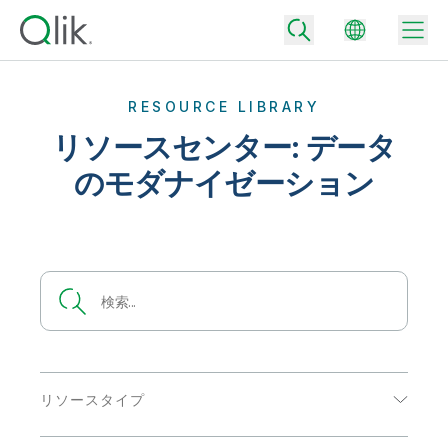
RESOURCE LIBRARY
リソースセンター: データ
Back
のモダナイゼーション
Back
Back
Qlik が選ばれる理由
Back
データ統合
データをビジネス成果へ
データ統合とデータ品質の価格
テクノロジーパートナーとの連携
イベント / Web セミナー
データ分析と AI
適切なデータ統合プランで、信頼できるデータを迅速に提供し、よりスマー
トな意思決定を促進します。
Back
Qlik のデータ統合とデータ分析の価値を最大化
Back
リソースライブラリ
すべての製品
データ分析の価格
Back
コミュニティ
リソースタイプ
カスタマーサポート
企業情報
適切なデータ分析プランで、より優れたインサイトを獲得し、ビジネス成果
コミュニティ
カスタマーポータル
採用情報
eBook
の達成をサポートします。