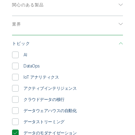
初期トレーニング
Qlik
ニュースルーム
関心のある製品
製品関連
アナリストレポート
事業所 / 連絡先
データ分析
Talend
インフォグラフィック
業界
データ統合
オンデマンド Web セミナー
エネルギーおよび公共事業
ソリューション概要
トピック
コミュニケーション
データシート
AI
ハイテク
ビデオ
DataOps
公共部門
ホワイトペーパー
IoT アナリティクス
医療
顧客事例
アクティブインテリジェンス
小売
クラウドデータの移行
消費者製品
データウェアハウスの自動化
生命科学
データストリーミング
製造
データのモダナイゼーション