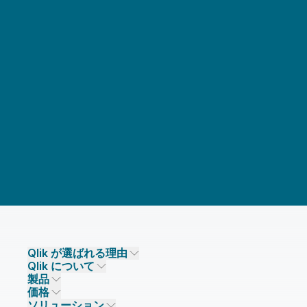
Qlik が選ばれる理由
Qlik について
Qlik が選ばれる理由
製品
信頼とセキュリティ
企業情報
価格
データ統合とデータ品質
信頼とプライバシー
採用情報
ソリューション
信頼と AI
ニュースルーム
データ統合