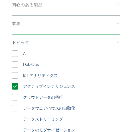
初期トレーニング
Qlik
ニュースルーム
関心のある製品
製品関連
アナリストレポート
事業所 / 連絡先
データ分析
Talend
インフォグラフィック
業界
データ統合
オンデマンド Web セミナー
エネルギーおよび公共事業
ソリューション概要
トピック
コミュニケーション
データシート
AI
ハイテク
ビデオ
DataOps
公共部門
ホワイトペーパー
IoT アナリティクス
医療
顧客事例
アクティブインテリジェンス
小売
クラウドデータの移行
消費者製品
データウェアハウスの自動化
生命科学
データストリーミング
製造
データのモダナイゼーション