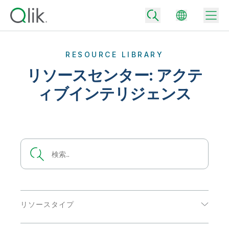
RESOURCE LIBRARY
リソースセンター: アクテ
Back
ィブインテリジェンス
Back
Back
Qlik が選ばれる理由
Back
データ統合
データをビジネス成果へ
データ統合とデータ品質の価格
テクノロジーパートナーとの連携
イベント / Web セミナー
データ分析と AI
適切なデータ統合プランで、信頼できるデータを迅速に提供し、よりスマー
トな意思決定を促進します。
Back
Qlik のデータ統合とデータ分析の価値を最大化
Back
リソースライブラリ
すべての製品
データ分析の価格
Back
コミュニティ
リソースタイプ
カスタマーサポート
企業情報
適切なデータ分析プランで、より優れたインサイトを獲得し、ビジネス成果
コミュニティ
カスタマーポータル
採用情報
eBook
の達成をサポートします。