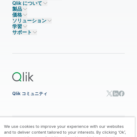
Qlik について
Qlik が選ばれる理由
製品
信頼とセキュリティ
企業情報
価格
データ統合とデータ品質
信頼とプライバシー
採用情報
ソリューション
信頼と AI
ニュースルーム
データ統合
Qlik Talend
学習
ソリューションパートナー
主なテクノロジーパートナー
事業所 / 連絡先
データ分析
Qlik Talend Cloud
サポート
データソースとターゲット
AI / 機械学習
イベント
Talend Data Fabric
パートナー検索
コミュニティ
リソース
サポート
データ分析
オンライントレーニング
リソースライブラリ
Qlik Cloud Analytics
製品関連
Qlik Answers
Qlik Predict
Qlik Automate
Qlik コミュニティ
日本語
We use cookies to improve your experience with our websites
and to deliver content tailored to your interests. By clicking ‘Ok’,