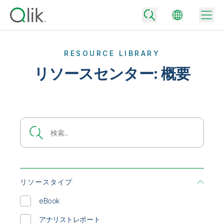
RESOURCE LIBRARY
リソースセンター: 概要
Back
Back
Back
Qlik が選ばれる理由
Back
データ統合
データをビジネス成果へ
データ統合とデータ品質の価格
テクノロジーパートナーとの連携
イベント / Web セミナー
データ分析と AI
適切なデータ統合プランで、信頼できるデータを迅速に提供し、よりスマー
トな意思決定を促進します。
Back
Qlik のデータ統合とデータ分析の価値を最大化
リソースタイプ
Back
リソースライブラリ
すべての製品
データ分析の価格
Back
コミュニティ
eBook
カスタマーサポート
企業情報
適切なデータ分析プランで、より優れたインサイトを獲得し、ビジネス成果
コミュニティ
カスタマーポータル
採用情報
アナリストレポート
の達成をサポートします。