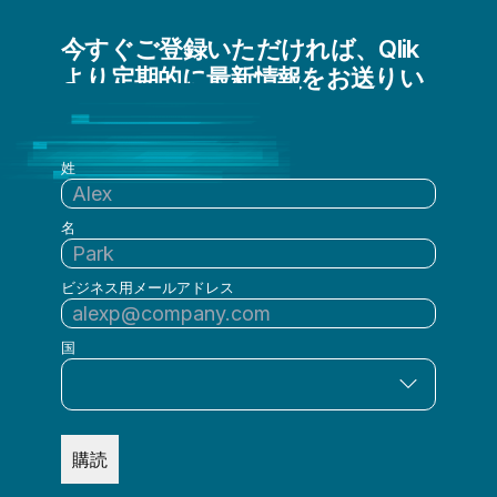
ビッグデータ
今すぐご登録いただければ、Qlik
メインフレームからクラウドへの移行
より定期的に最新情報をお送りい
拡張アナリティクス
たします
組み込み型アナリティクス
姓
名
ビジネス用メールアドレス
国
購読