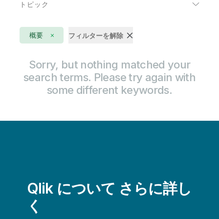
トピック
コミュニケーション
AI
ハイテク
概要
フィルターを解除
DataOps
公共部門
IoT アナリティクス
Sorry, but nothing matched your
医療
search terms. Please try again with
アクティブインテリジェンス
小売
some different keywords.
クラウドデータの移行
消費者製品
データウェアハウスの自動化
生命科学
データストリーミング
製造
データのモダナイゼーション
輸送 / ロジスティクス
データの品質と統制
金融サービス
Qlik について さらに詳し
データリテラシー
く
データレイクの構築