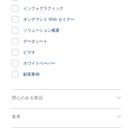
初期トレーニング
Qlik
ニュースルーム
製品関連
インフォグラフィック
事業所 / 連絡先
Talend
オンデマンド Web セミナー
ソリューション概要
データシート
ビデオ
ホワイトペーパー
顧客事例
関心のある製品
データ分析
業界
データ統合
エネルギーおよび公共事業