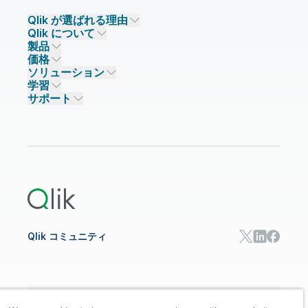
Qlik が選ばれる理由
Qlik について
Qlik が選ばれる理由
製品
信頼とセキュリティ
企業情報
価格
データ統合とデータ品質
信頼とプライバシー
採用情報
ソリューション
信頼と AI
ニュースルーム
データ統合
Qlik Talend
学習
ソリューションパートナー
主なテクノロジーパートナー
事業所 / 連絡先
データ分析
Qlik Talend Cloud
サポート
データソースとターゲット
AI / 機械学習
イベント
Talend Data Fabric
パートナー検索
コミュニティ
リソース
サポート
データ分析
オンライントレーニング
リソースライブラリ
Qlik Cloud Analytics
製品関連
Qlik Answers
Qlik Predict
Qlik Automate
Qlik コミュニティ
日本語