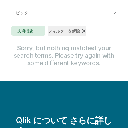
エネルギーおよび公共事業
トピック
コミュニケーション
AI
ハイテク
技術概要
フィルターを解除
DataOps
公共部門
IoT アナリティクス
Sorry, but nothing matched your
医療
search terms. Please try again with
アクティブインテリジェンス
小売
some different keywords.
クラウドデータの移行
消費者製品
データウェアハウスの自動化
生命科学
データストリーミング
製造
データのモダナイゼーション
輸送 / ロジスティクス
データの品質と統制
金融サービス
Qlik について さらに詳し
データリテラシー