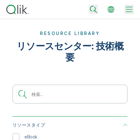
RESOURCE LIBRARY
リソースセンター: 技術概
Back
要
Back
Back
Qlik が選ばれる理由
Back
データ統合
データをビジネス成果へ
データ統合とデータ品質の価格
テクノロジーパートナーとの連携
イベント / Web セミナー
データ分析と AI
適切なデータ統合プランで、信頼できるデータを迅速に提供し、よりスマー
トな意思決定を促進します。
Back
Qlik のデータ統合とデータ分析の価値を最大化
Back
リソースライブラリ
すべての製品
データ分析の価格
Back
コミュニティ
リソースタイプ
カスタマーサポート
企業情報
適切なデータ分析プランで、より優れたインサイトを獲得し、ビジネス成果
コミュニティ
カスタマーポータル
eBook
採用情報
の達成をサポートします。