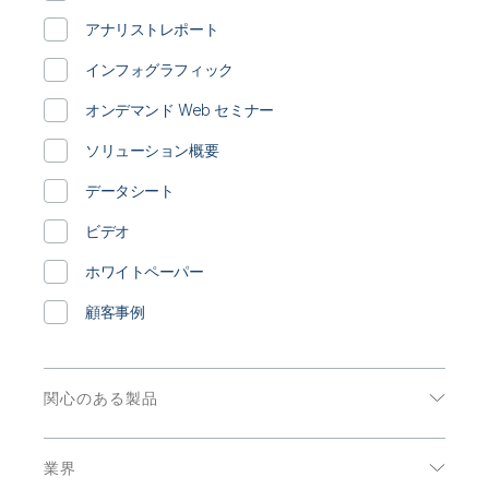
初期トレーニング
Qlik
ニュースルーム
製品関連
アナリストレポート
事業所 / 連絡先
Talend
インフォグラフィック
オンデマンド Web セミナー
ソリューション概要
データシート
ビデオ
ホワイトペーパー
顧客事例
関心のある製品
データ分析
業界
データ統合