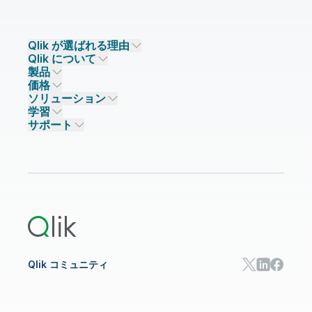
Qlik が選ばれる理由
Qlik について
Qlik が選ばれる理由
製品
信頼とセキュリティ
企業情報
価格
データ統合とデータ品質
信頼とプライバシー
採用情報
ソリューション
信頼と AI
ニュースルーム
データ統合
Qlik Talend
学習
ソリューションパートナー
主なテクノロジーパートナー
事業所 / 連絡先
データ分析
Qlik Talend Cloud
サポート
データソースとターゲット
AI / 機械学習
イベント
Talend Data Fabric
パートナー検索
コミュニティ
リソース
サポート
データ分析
オンライントレーニング
リソースライブラリ
Qlik Cloud Analytics
製品関連
Qlik Answers
Qlik Predict
Qlik Automate
Qlik コミュニティ