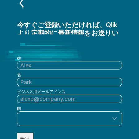
く
データレイクの構築
ビッグデータ
今すぐご登録いただければ、Qlik
メインフレームからクラウドへの移行
より定期的に最新情報をお送りい
拡張アナリティクス
たします
組み込み型アナリティクス
姓
名
ビジネス用メールアドレス
国