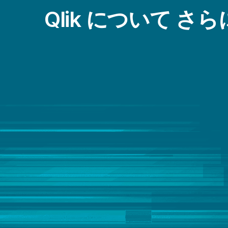
データストリーミング
製造
Qlik について さ
データのモダナイゼーション
輸送 / ロジスティクス
データの品質と統制
金融サービス
データリテラシー
データレイクの構築
ビッグデータ
メインフレームからクラウドへの移行
拡張アナリティクス
組み込み型アナリティクス