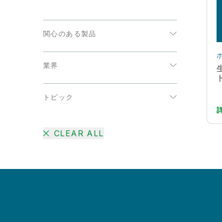
関心のある製品
データ分析
業界
データ統合
エネルギーおよび公共事業
トピック
コミュニケーション
AI
ハイテク
CLEAR ALL
DataOps
公共部門
IoT アナリティクス
医療
アクティブインテリジェンス
小売
クラウドデータの移行
消費者製品
データウェアハウスの自動化
生命科学