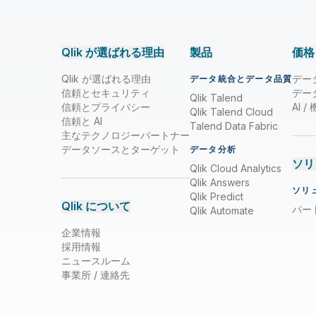
Qlik が選ばれる理由
製品
価格
Qlik が選ばれる理由
デー
データ統合とデータ品質
信頼とセキュリティ
デー
Qlik Talend
信頼とプライバシー
AI 
Qlik Talend Cloud
信頼と AI
Talend Data Fabric
主なテクノロジーパートナー
データソースとターゲット
データ分析
ソリ
Qlik Cloud Analytics
Qlik Answers
ソリ
Qlik Predict
Qlik について
パー
Qlik Automate
企業情報
採用情報
ニュースルーム
事業所 / 連絡先