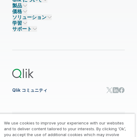
製品
信頼とセキュリティ
企業情報
価格
データ統合とデータ品質
信頼とプライバシー
採用情報
ソリューション
信頼と AI
ニュースルーム
データ統合
Qlik Talend
学習
ソリューションパートナー
主なテクノロジーパートナー
事業所 / 連絡先
データ分析
Qlik Talend Cloud
サポート
データソースとターゲット
AI / 機械学習
イベント
Talend Data Fabric
パートナー検索
コミュニティ
リソース
サポート
データ分析
オンライントレーニング
リソースライブラリ
Qlik Cloud Analytics
製品関連
Qlik Answers
Qlik Predict
Qlik Automate
Qlik コミュニティ
日本語
We use cookies to improve your experience with our websites
and to deliver content tailored to your interests. By clicking ‘Ok’,
you accept the use of additional cookies which may involve