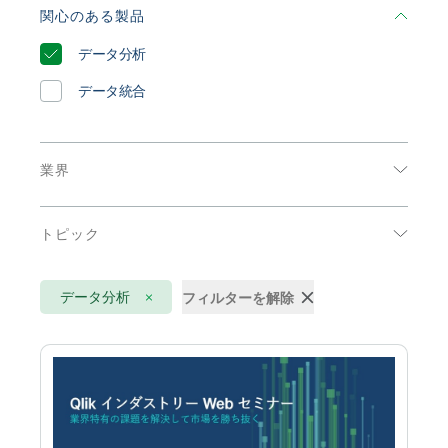
初期トレーニング
Qlik
ニュースルーム
関心のある製品
製品関連
アナリストレポート
事業所 / 連絡先
データ分析
Talend
インフォグラフィック
データ統合
オンデマンド Web セミナー
ソリューション概要
業界
データシート
エネルギーおよび公共事業
ビデオ
トピック
コミュニケーション
ホワイトペーパー
AI
ハイテク
顧客事例
データ分析
フィルターを解除
DataOps
公共部門
IoT アナリティクス
医療
アクティブインテリジェンス
小売
クラウドデータの移行
消費者製品