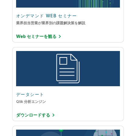
データウェアハウスの自動化
生命科学
データストリーミング
オンデマンド WEB セミナー
製造
業界担当営業が業界別の課題解決策を解説
データのモダナイゼーション
輸送 / ロジスティクス
Web セミナーを観る
データの品質と統制
金融サービス
データリテラシー
データレイクの構築
ビッグデータ
メインフレームからクラウドへの移行
拡張アナリティクス
データシート
Qlik 分析エンジン
組み込み型アナリティクス
ダウンロードする