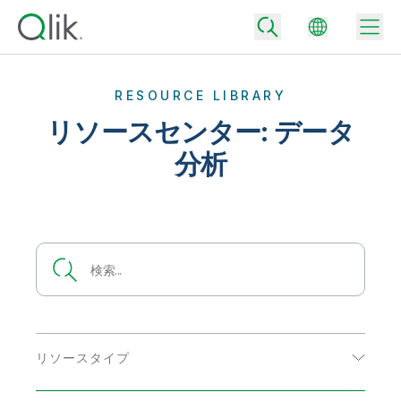
RESOURCE LIBRARY
リソースセンター: データ
Back
分析
Back
Back
Qlik が選ばれる理由
Back
データ統合
データをビジネス成果へ
データ統合とデータ品質の価格
テクノロジーパートナーとの連携
イベント / Web セミナー
データ分析と AI
適切なデータ統合プランで、信頼できるデータを迅速に提供し、よりスマー
トな意思決定を促進します。
Back
Qlik のデータ統合とデータ分析の価値を最大化
Back
リソースライブラリ
すべての製品
データ分析の価格
Back
コミュニティ
リソースタイプ
カスタマーサポート
企業情報
適切なデータ分析プランで、より優れたインサイトを獲得し、ビジネス成果
コミュニティ
カスタマーポータル
採用情報
eBook
の達成をサポートします。