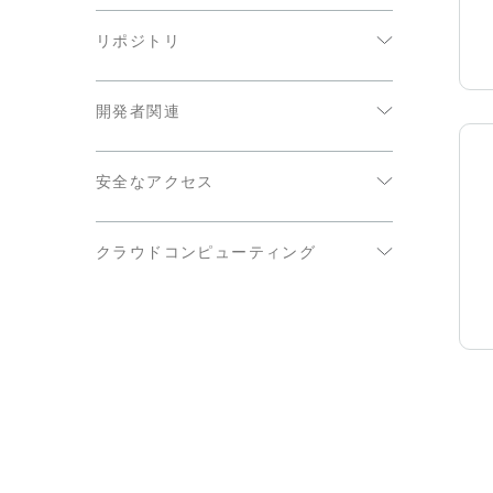
機械学習 / AI
オンプレミス（クライアントによる管
Qlik Talend Cloud
リポジトリ
理）
アナリティクス / ビジネスインテリジ
Qlik Replicate
ェンス
クラウドストレージ
開発者関連
Qlik Compose
コミュニケーション / メッセージング
データウェアハウス（クラウド）
クエリエンジン
Qlik Catalog
CRM / 営業
データウェアハウス（オンプレミス）
安全なアクセス
API / Web サービス
Qlik Gold Client
カスタマーサポート / サービス
データベース
Google Private Access
Talend Data Fabric
データ管理 / 統合
クラウドコンピューティング
Azure Private Link
Stitch
開発 / DevOps
AWS
AWS PrivateLink
ドキュメントの管理 / 保管
Azure
ファイアウォールの内側（Qlik Data
E コマース / 小売
Gateway 経由）
Google
ERP
プライベートクラウド（Qlik Data
Gateway 経由）
イベント管理
財務 / 会計