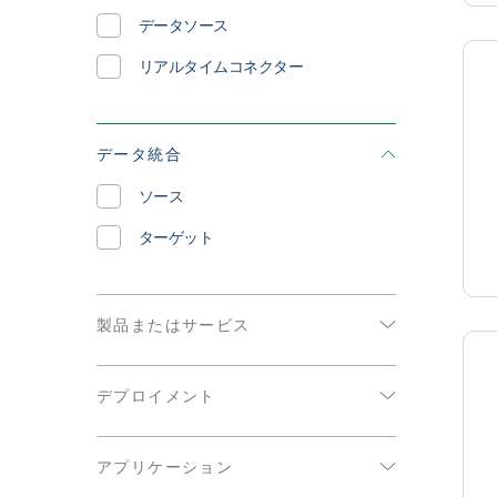
データソース
リアルタイムコネクター
データ統合
ソース
ターゲット
製品またはサービス
Qlik Sense
デプロイメント
Qlik Automate
クラウド
Qlik GeoOperations
アプリケーション
Cloud Government
Qlik Lineage Connectors