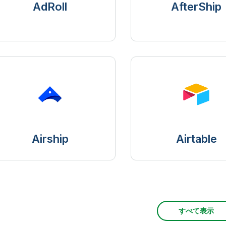
AdRoll
AfterShip
Airship
Airtable
すべて表示