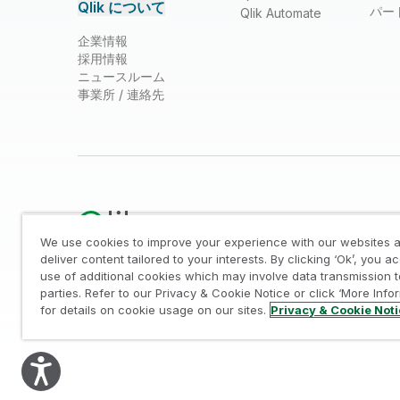
Qlik について
パー
Qlik Automate
企業情報
採用情報
ニュースルーム
事業所 / 連絡先
We use cookies to improve your experience with our websites a
deliver content tailored to your interests. By clicking ‘Ok’, you a
use of additional cookies which may involve data transmission t
法的規約
/
プライバシーとクッキー通知
/
商標
/
Tr
parties. Refer to our Privacy & Cookie Notice or click ‘More Info
© 1993-2026 QlikTech International AB, All Rights Reserved
for details on cookie usage on our sites.
Privacy & Cookie Not