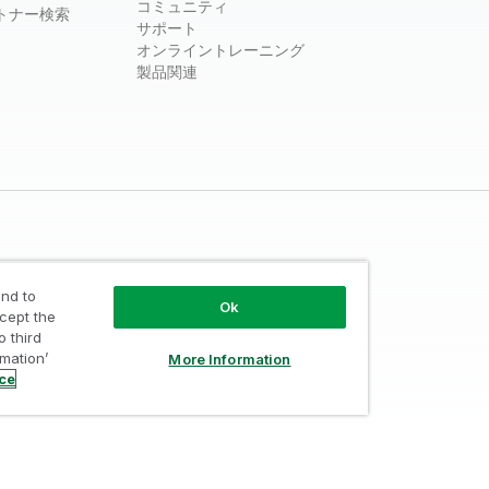
コミュニティ
トナー検索
サポート
オンライントレーニング
製品関連
nd to
Ok
ccept the
o third
ust
/
利用規約
/
個人情報取り扱い申請
rmation’
More Information
ice