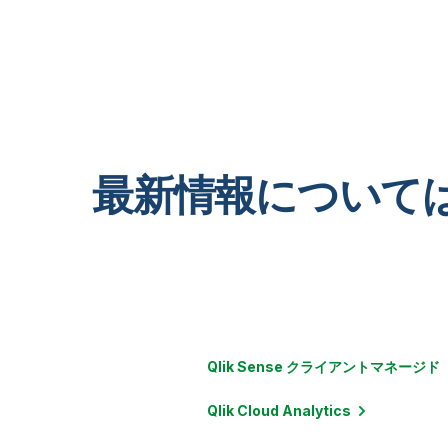
政府機関（米国）
人事 / 従業員管理
IT / セキュリティ
物流 / サプライチェーンマネジメント
最新情報について
マーケティング / 広告
プロジェクト管理 / 連携
ソーシャルメディア
ストリーム処理 / メッセージング
Qlik Sense
クライアントマネージド
Qlik Cloud
Analytics