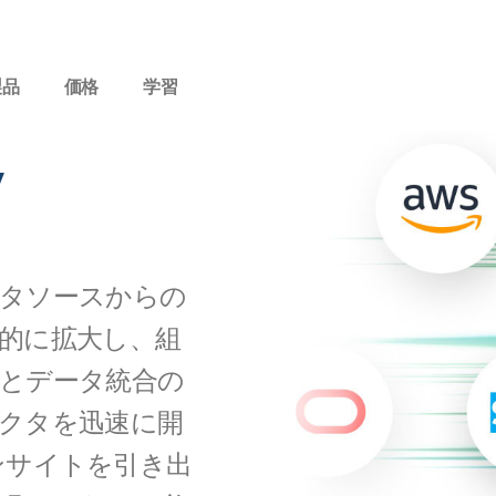
製品
価格
学習
y
タソースからの
的に拡大し、組
とデータ統合の
クタを迅速に開
インサイトを引き出