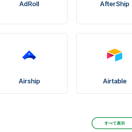
AdRoll
AfterShip
Airship
Airtable
すべて表示