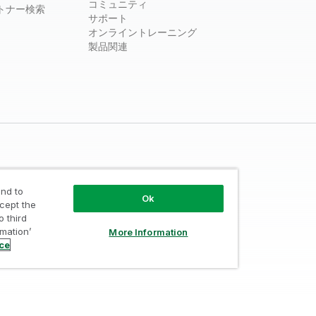
コミュニティ
トナー検索
サポート
オンライントレーニング
製品関連
nd to
Ok
ccept the
o third
ust
/
利用規約
/
個人情報取り扱い申請
rmation’
More Information
ice