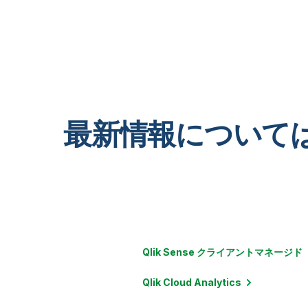
IT / セキュリティ
物流 / サプライチェーンマネジメント
マーケティング / 広告
プロジェクト管理 / 連携
ソーシャルメディア
最新情報について
ストリーム処理 / メッセージング
Qlik Sense
クライアントマネージド
Qlik Cloud
Analytics