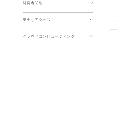
開発者関連
Qlik Compose
コミュニケーション / メッセージング
データウェアハウス（クラウド）
クエリエンジン
Qlik Catalog
CRM / 営業
データウェアハウス（オンプレミス）
安全なアクセス
API / Web サービス
Qlik Gold Client
カスタマーサポート / サービス
データベース
Google Private Access
Talend Data Fabric
データ管理 / 統合
クラウドコンピューティング
Azure Private Link
Stitch
開発 / DevOps
AWS
AWS PrivateLink
ドキュメントの管理 / 保管
Azure
ファイアウォールの内側（Qlik Data
E コマース / 小売
Gateway 経由）
Google
ERP
プライベートクラウド（Qlik Data
Gateway 経由）
イベント管理
財務 / 会計
政府機関（米国）
人事 / 従業員管理