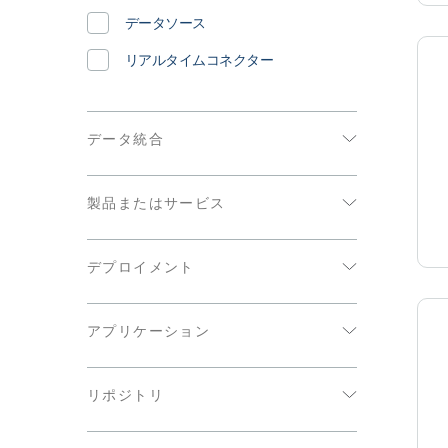
データソース
リアルタイムコネクター
データ統合
ソース
製品またはサービス
ターゲット
Qlik Sense
デプロイメント
Qlik Automate
クラウド
Qlik GeoOperations
アプリケーション
Cloud Government
Qlik Lineage Connectors
機械学習 / AI
オンプレミス（クライアントによる管
Qlik Talend Cloud
リポジトリ
理）
アナリティクス / ビジネスインテリジ
Qlik Replicate
ェンス
クラウドストレージ