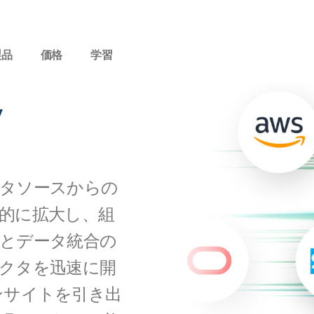
製品
価格
学習
y
タソースからの
的に拡大し、組
とデータ統合の
クタを迅速に開
インサイトを引き出