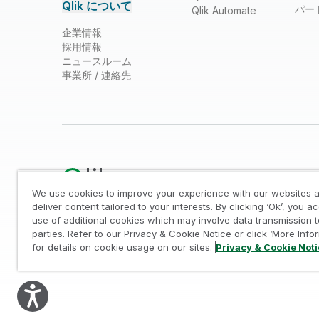
Qlik について
パー
Qlik Automate
企業情報
採用情報
ニュースルーム
事業所 / 連絡先
We use cookies to improve your experience with our websites a
deliver content tailored to your interests. By clicking ‘Ok’, you a
use of additional cookies which may involve data transmission t
法的規約
/
プライバシーとクッキー通知
/
商標
/
Tr
parties. Refer to our Privacy & Cookie Notice or click ‘More Info
© 1993-2026 QlikTech International AB, All Rights Reserved
for details on cookie usage on our sites.
Privacy & Cookie Not