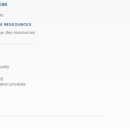
ces
ts
DE RESSOURCES
que des ressources
unity
ng
tion produits