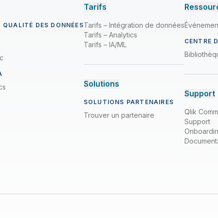
Tarifs
Ressour
Tarifs – Intégration de données
Événemen
T QUALITÉ DES DONNÉES
Tarifs – Analytics
CENTRE 
Tarifs – IA/ML
Bibliothè
ic
A
Solutions
cs
Support
SOLUTIONS PARTENAIRES
Qlik Comm
Trouver un partenaire
Support
Onboardi
Documenta