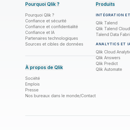
Pourquoi Qlik ?
Produits
Pourquoi Qlik ?
INTÉGRATION E
Confiance et sécurité
Qlik Talend
Confiance et confidentialité
Qlik Talend Cloud
Confiance et IA
Talend Data Fabr
Partenaires technologiques
Sources et cibles de données
ANALYTICS ET I
Qlik Cloud Analyti
Qlik Answers
Qlik Predict
À propos de Qlik
Qlik Automate
Société
Emplois
Presse
Nos bureaux dans le monde/Contact