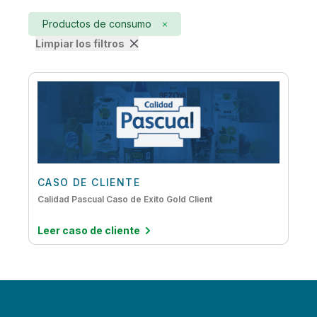
Alfabetización de datos
Productos de consumo
Analítica aumentada
Limpiar los filtros
Analítica del IoT
Analítica integrada
Automatización de Data Warehouse
Big Data
Calidad y gobernanza de datos
CASO DE CLIENTE
Creación de data lakes
Calidad Pascual Caso de Éxito Gold Client
DataOps
Leer caso de cliente
Del mainframe a la nube
IA
Inteligencia activa