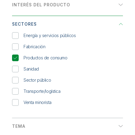
Incorporación
Qlik
Sala de prensa
INTERÉS DEL PRODUCTO
Documentación de productos
Documento técnico
Oficinas internacionales
Analítica
Talend
eBook
SECTORES
Integración de datos
Ficha técnica
Energía y servicios públicos
INFOGRAFÍA
Fabricación
Informe de analista
Productos de consumo
Informe de la solución
Sanidad
WEBINAR BAJO DEMANDA
Sector público
Transporte/logística
Venta minorista
TEMA